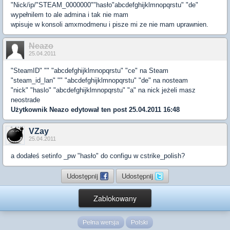
"Nick/ip/"STEAM_0000000""hasło"abcdefghijklmnopqrstu" "de"
wypełnilem to ale admina i tak nie mam
wpisuje w konsoli amxmodmenu i pisze mi ze nie mam uprawnien.
Neazo
25.04.2011
"SteamID" "" "abcdefghijklmnopqrstu" "ce" na Steam
"steam_id_lan" "" "abcdefghijklmnopqrstu" "de" na nosteam
"nick" "haslo" "abcdefghijklmnopqrstu" "a" na nick jeżeli masz
neostrade
Użytkownik
Neazo
edytował ten post 25.04.2011 16:48
VZay
25.04.2011
a dodałeś setinfo _pw "hasło" do configu w cstrike_polish?
Udostępnij
Udostępnij
Zablokowany
Pełna wersja
Polski