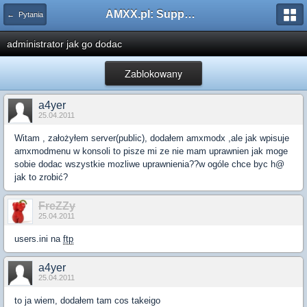
AMXX.pl: Support AMX Mod X i SourceMod
← Pytania
administrator jak go dodac
Zablokowany
a4yer
25.04.2011
Witam , założyłem server(public), dodałem amxmodx ,ale jak wpisuje
amxmodmenu w konsoli to pisze mi ze nie mam uprawnien jak moge
sobie dodac wszystkie mozliwe uprawnienia??w ogóle chce byc h@
jak to zrobić?
FreZZy
25.04.2011
users.ini na
ftp
a4yer
25.04.2011
to ja wiem, dodałem tam cos takeigo