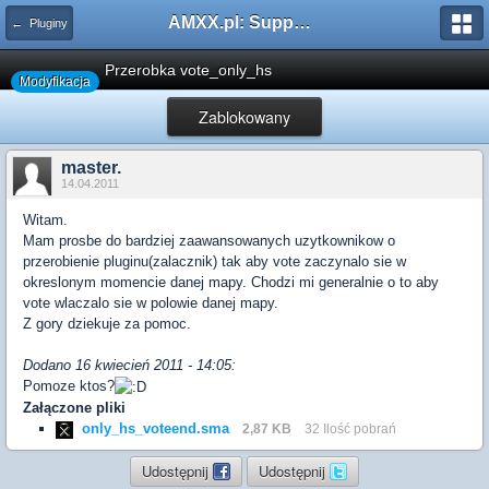
AMXX.pl: Support AMX Mod X i SourceMod
← Pluginy
Przerobka vote_only_hs
Modyfikacja
Zablokowany
master.
14.04.2011
Witam.
Mam prosbe do bardziej zaawansowanych uzytkownikow o
przerobienie pluginu(zalacznik) tak aby vote zaczynalo sie w
okreslonym momencie danej mapy. Chodzi mi generalnie o to aby
vote wlaczalo sie w polowie danej mapy.
Z gory dziekuje za pomoc.
Dodano 16 kwiecień 2011 - 14:05:
Pomoze ktos?
Załączone pliki
only_hs_voteend.sma
2,87 KB
32 Ilość pobrań
Udostępnij
Udostępnij