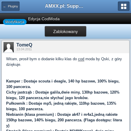
AMXX.pl: Support AMX Mod X i SourceMod
← Pluginy
Edycja CodModa
Modyfikacja
Zablokowany
TomeQ
13.04.2011
Witam, prosił bym o dodanie kilku klas do
cod
moda by Qski, z góry
dziękuje.
Kamper : Dostaje scouta i deagle, 140 hp bazowe, 100% biegu,
100 pancerza.
Cichy jastrząb : Dostaje galila,dwie miny, 130hp bazowe, 120%
biegu, 120 pancerza,nie słychać jego kroków.
Pułkownik : Dostaje mp5, jedną rakięte, 110hp bazowe, 135%
biegu, 100 pancerza.
Niebianin (klasa premium) : Dostaje ak47 i m4a1,jedną rakiete
150hp bazowe, 140% biegu, 200 pancerza. (Flaga dostępu: litera
y)