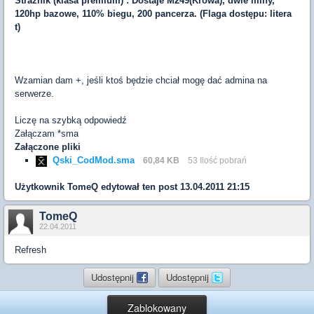
Strażnik (klasa premium) : Dostaje M249(Krowa), dwie miny,
120hp bazowe, 110% biegu, 200 pancerza. (Flaga dostępu: litera
t)
Wzamian dam +, jeśli ktoś będzie chciał mogę dać admina na
serwerze.
Liczę na szybką odpowiedź
Załączam *sma
Załączone pliki
Qski_CodMod.sma
60,84 KB
53 Ilość pobrań
Użytkownik
TomeQ
edytował ten post 13.04.2011 21:15
TomeQ
22.04.2011
Refresh
Udostępnij
Udostępnij
Zablokowany