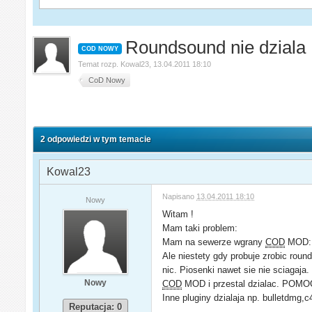
Roundsound nie dziala
COD NOWY
Temat rozp.
Kowal23
,
13.04.2011 18:10
CoD Nowy
2 odpowiedzi w tym temacie
Kowal23
Napisano
13.04.2011 18:10
Nowy
Witam !
Mam taki problem:
Mam na sewerze wgrany
COD
MOD
Ale niestety gdy probuje zrobic rou
nic. Piosenki nawet sie nie sciagaja
Nowy
COD
MOD i przestal dzialac. POMOC
Inne pluginy dzialaja np. bulletdmg,c
Reputacja: 0