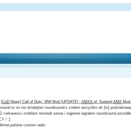
:
[
CoD
Nowy] Call of Duty: MW Mod [UPDATE] -
AMXX
.pl: Support
AMX
Mod
ndsound to on nie dziala(ten roundsound-z codem wszystko ok [tu] podziekow
. Z ciekawosci zrobilem reinstall serwa i najpierw wgralem roundsound,wszed
Y ! ;]
4timer,polskie custom radio