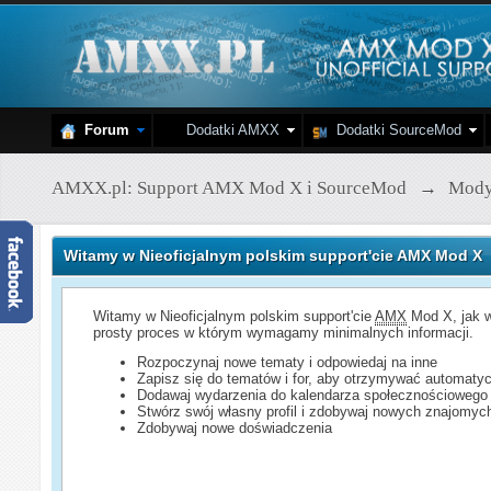
Forum
Dodatki AMXX
Dodatki SourceMod
AMXX.pl: Support AMX Mod X i SourceMod
→
Mod
Witamy w Nieoficjalnym polskim support'cie AMX Mod X
Witamy w Nieoficjalnym polskim support'cie
AMX
Mod X, jak w
prosty proces w którym wymagamy minimalnych informacji.
Rozpoczynaj nowe tematy i odpowiedaj na inne
Zapisz się do tematów i for, aby otrzymywać automatyc
Dodawaj wydarzenia do kalendarza społecznościowego
Stwórz swój własny profil i zdobywaj nowych znajomyc
Zdobywaj nowe doświadczenia