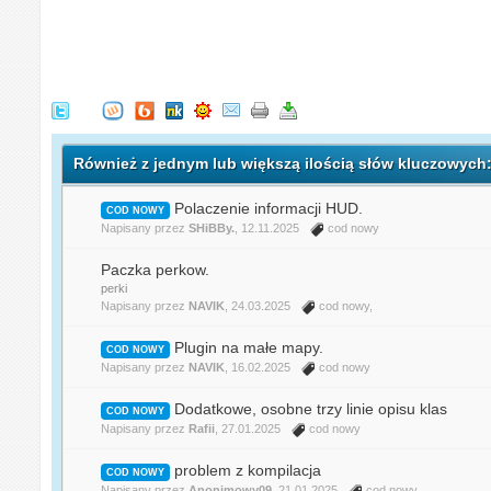
Również z jednym lub większą ilością słów kluczowyc
Polaczenie informacji HUD.
COD NOWY
Napisany przez
SHiBBy.
, 12.11.2025
cod nowy
Paczka perkow.
perki
Napisany przez
NAVIK
, 24.03.2025
cod nowy
,
Plugin na małe mapy.
COD NOWY
Napisany przez
NAVIK
, 16.02.2025
cod nowy
Dodatkowe, osobne trzy linie opisu klas
COD NOWY
Napisany przez
Rafii
, 27.01.2025
cod nowy
problem z kompilacja
COD NOWY
Napisany przez
Anonimowy09
, 21.01.2025
cod nowy