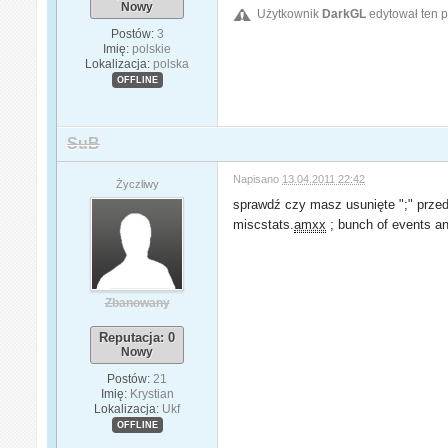
Nowy
Użytkownik
DarkGL
edytował ten p
Postów:
3
Imię:
polskie
Lokalizacja:
polska
OFFLINE
SuB
Napisano
13.04.2011 22:42
Życzliwy
sprawdź czy masz usunięte ";" przed
miscstats.
amxx
; bunch of events a
Zbanowany
Reputacja: 0
Nowy
Postów:
21
Imię:
Krystian
Lokalizacja:
Ukf
OFFLINE