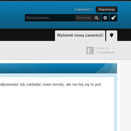
Logowanie »
Rejestracja
Ten temat
Wyświetl nową zawartość
powiadać lub zakładać nowe tematy, ale nie bój się to jest