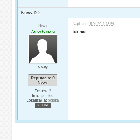
Kowal23
Napisano
15.04.2011 13:54
Nowy
Autor tematu
tak mam
Nowy
Reputacja: 0
Nowy
Postów:
3
Imię:
polskie
Lokalizacja:
polska
OFFLINE