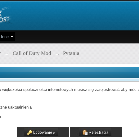
Inne
y
→
Call of Duty Mod
→
Pytania
 większości społeczności internetowych musisz się zarejestrować aby móc od
zne uaktualnienia
h