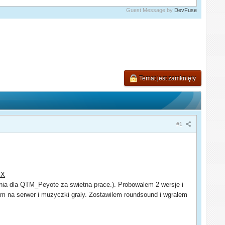
Guest Message by
DevFuse
Temat jest zamknięty
#1
 X
ania dla QTM_Peyote za swietna prace.). Probowalem 2 wersje i
łem na serwer i muzyczki graly. Zostawilem roundsound i wgralem