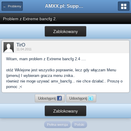
AMXX.pl: Support AMX Mod X i SourceMod
← Problemy
Problem z Extreme bancfg 2.
Zablokowany
TirO
11.04.2011
Witam, mam problem z Extreme bancfg 2.4 ....
otóż Wklejone jest wszystko poprawnie, lecz gdy włączam Menu
(pmenu) I wybieram gracza menu znika..
również nie moge uzywać amx_bancfg... nie chce działać.. Proszę o
pomoc ;<
Udostępnij
Udostępnij
Zablokowany
Pełna wersja
Polski