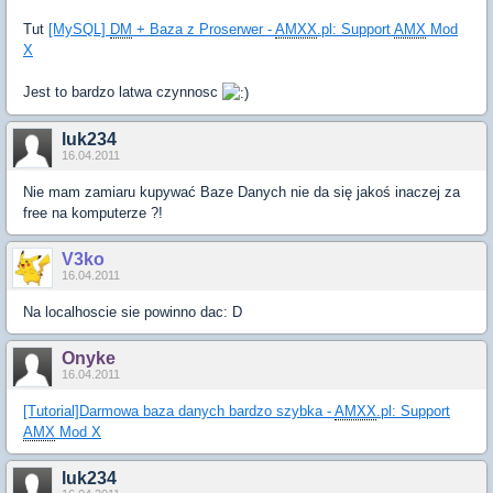
Tut
[MySQL]
DM
+ Baza z Proserwer -
AMXX
.pl: Support
AMX
Mod
X
Jest to bardzo latwa czynnosc
luk234
16.04.2011
Nie mam zamiaru kupywać Baze Danych nie da się jakoś inaczej za
free na komputerze ?!
V3ko
16.04.2011
Na localhoscie sie powinno dac: D
Onyke
16.04.2011
[Tutorial]Darmowa baza danych bardzo szybka -
AMXX
.pl: Support
AMX
Mod X
luk234