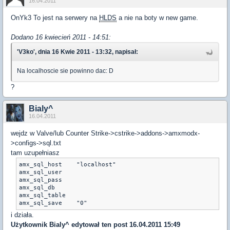
16.04.2011
OnYk3 To jest na serwery na
HLDS
a nie na boty w new game.
Dodano 16 kwiecień 2011 - 14:51:
'V3ko', dnia 16 Kwie 2011 - 13:32, napisał:
Na localhoscie sie powinno dac: D
?
Bialy^
16.04.2011
wejdz w Valve/lub Counter Strike->cstrike->addons->amxmodx-
>configs->sql.txt
tam uzupełniasz
amx_sql_host	"localhost"

amx_sql_user

amx_sql_pass	

amx_sql_db	

amx_sql_table	

i działa.
Użytkownik
Bialy^
edytował ten post 16.04.2011 15:49