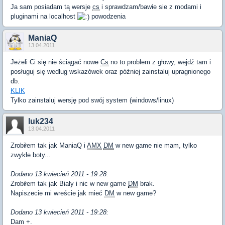
Ja sam posiadam tą wersje
cs
i sprawdzam/bawie sie z modami i
pluginami na localhost
powodzenia
ManiaQ
13.04.2011
Jeżeli Ci się nie ściągać nowe
Cs
no to problem z głowy, wejdź tam i
posługuj się według wskazówek oraz później zainstaluj upragnionego
db.
KLIK
Tylko zainstaluj wersję pod swój system (windows/linux)
luk234
13.04.2011
Zrobiłem tak jak ManiaQ i
AMX
DM
w new game nie mam, tylko
zwykłe boty...
Dodano 13 kwiecień 2011 - 19:28:
Zrobiłem tak jak Bialy i nic w new game
DM
brak.
Napiszecie mi wreście jak mieć
DM
w new game?
Dodano 13 kwiecień 2011 - 19:28:
Dam +.