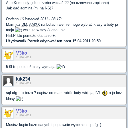
A te Komendy gdzie trzeba wpisać ?? (na czerwono zapisane)
Jak dać admina (mi na NS)?
Dodano 16 kwiecień 2011 - 08:17:
Mam już
DM
,
AMXX
na botach ale nie moge wybrać klasy a boty ja
maja
wpisuje w say /klasa i nic.
HELP kto pomoże dostanie +.
Użytkownik
Portek
edytował ten post 15.04.2011 20:50
V3ko
16.04.2011
5.9l to przecież bazy wymaga
luk234
16.04.2011
sql.cfg - to baza ? napisz co mam robić. boty wbijają LVL
a ja bez
klasy
V3ko
16.04.2011
Musisz kupic baze danych i poprawnie wypelnic sql.cfg: )