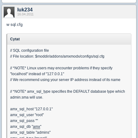
luk234
16.04.2011
w sql.cfg
Cytat
// SQL configuration file
// File location: $moddir/addons/amxmodx/configs/sql.cfg
// *NOTE* Linux users may encounter problems if they specify
"localhost" instead of "127.0.0.1"
// We recommend using your server IP address instead of its name
// *NOTE* amx_sql_type specifies the DEFAULT database type which
admin.sma will use.
amx_sql_host "127.0.0.1"
amx_sql_user "root"
amx_sql_pass ""
amx_sql_db "
amx
"
amx_sql_table "admins"