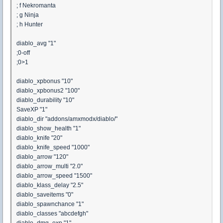
; f Nekromanta
; g Ninja
; h Hunter
diablo_avg "1"
;0-off
;0>1
diablo_xpbonus "10"
diablo_xpbonus2 "100"
diablo_durability "10"
SaveXP "1"
diablo_dir "addons/amxmodx/diablo/"
diablo_show_health "1"
diablo_knife "20"
diablo_knife_speed "1000"
diablo_arrow "120"
diablo_arrow_multi "2.0"
diablo_arrow_speed "1500"
diablo_klass_delay "2.5"
diablo_saveitems "0"
diablo_spawnchance "1"
diablo_classes "abcdefgh"