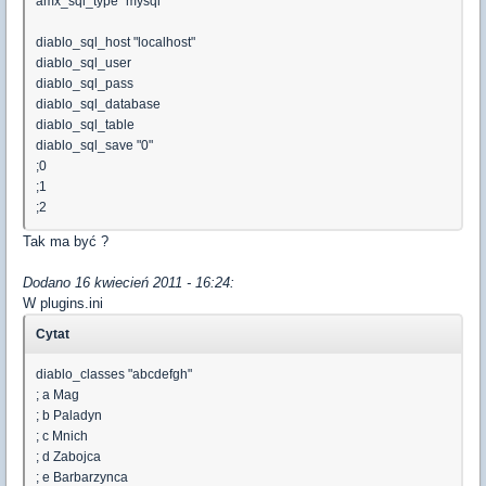
amx_sql_type "mysql"
diablo_sql_host "localhost"
diablo_sql_user
diablo_sql_pass
diablo_sql_database
diablo_sql_table
diablo_sql_save "0"
;0
;1
;2
Tak ma być ?
Dodano 16 kwiecień 2011 - 16:24:
W plugins.ini
Cytat
diablo_classes "abcdefgh"
; a Mag
; b Paladyn
; c Mnich
; d Zabojca
; e Barbarzynca