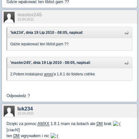
Gdzie wpakować ten liblist.gam ??
master245
15.04.2011
'luk234', dnia 19 Lip 2010 - 08:05, napisał:
Gdzie wpakować ten liblist.gam ??
'master245', dnia 19 Lip 2010 - 08:05, napisał:
2.Potem instalujesz
amxx
'a 1.8.1 do folderu cstrike
Odpowiedz ?
luk234
15.04.2011
Dzięki za pomoc
AMXX
1.8.1 mam na botach ale
DM
brak
[ciach!]
ten
DM
wgrywałem i nic