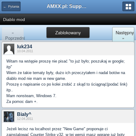
AMXX.pl: Support AMX Mod X i SourceMod
← Pytania
Diablo mod
«
Zablokowany
Następny
Poprzedni
»
luk234
10.04.2011
Witam na wstępie proszę nie pisać "to już było; poszukaj w google;
itp"
Wiem że takie tematy były, dużo ich przeczytałem i nadal botów na
diablo mod nie mam w new game.
Proszę o napisanie co po kolei zrobić z skąd to ściągnąć(podać link)
itp..
Mam nonsteam, Windows 7.
Za pomoc dam +.
Bialy^
12.04.2011
Jeżeli lecisz na localhost przez "New Game" proponuje ci
zainstalować Counter Strike v32. w tej wersji masz wgrane już boty