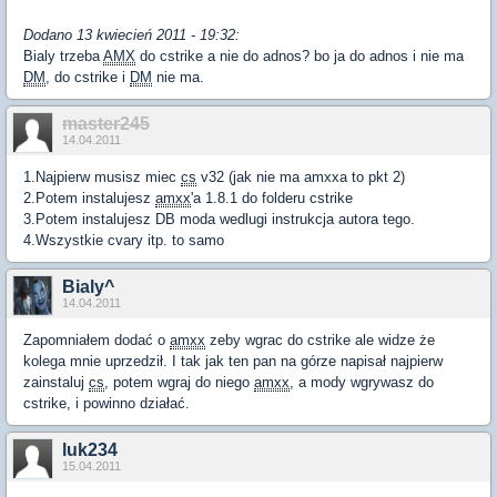
Dodano 13 kwiecień 2011 - 19:32:
Bialy trzeba
AMX
do cstrike a nie do adnos? bo ja do adnos i nie ma
DM
, do cstrike i
DM
nie ma.
master245
14.04.2011
1.Najpierw musisz miec
cs
v32 (jak nie ma amxxa to pkt 2)
2.Potem instalujesz
amxx
'a 1.8.1 do folderu cstrike
3.Potem instalujesz DB moda wedlugi instrukcja autora tego.
4.Wszystkie cvary itp. to samo
Bialy^
14.04.2011
Zapomniałem dodać o
amxx
zeby wgrac do cstrike ale widze że
kolega mnie uprzedził. I tak jak ten pan na górze napisał najpierw
zainstaluj
cs
, potem wgraj do niego
amxx
, a mody wgrywasz do
cstrike, i powinno działać.
luk234
15.04.2011