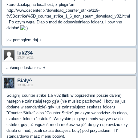
które działają na localhost, z plugin'ami.
http://www.cscenter.pl/download_counter_strike/119-
%5Bcstrike%5D_counter_strike_1_6_non_steam_download_v32.html
. Po czym wgraj Diablo mod do odpowiedniego folderu. i powinno
działać
jak pomogłem daj +
luk234
13.04.2011
Jaśniej i dostaniesz +.
Bialy^
13.04.2011
Ściągnij counter strike 1.6 v32 (link w poprzednim poście dałem),
następnie zainstaluj tego
cs
'a (nie musisz patchować, i boty są już
dodane w standardzie) gdy już zainstalujesz szukasz folderu
"Counter-Strike" albo "Counter Strike" po czym wchodzisz do niego,
szukasz folderu "cstrike". Wszyskie pluginy i mody wgrywasz do
cstrike, gdy już wgrałeś moda możesz wejść do gry i sprawdzić czy
działa ci mod, jeżeli działa dodajesz boty( pod przyciskiem "H"
standardowo masz menu botów).