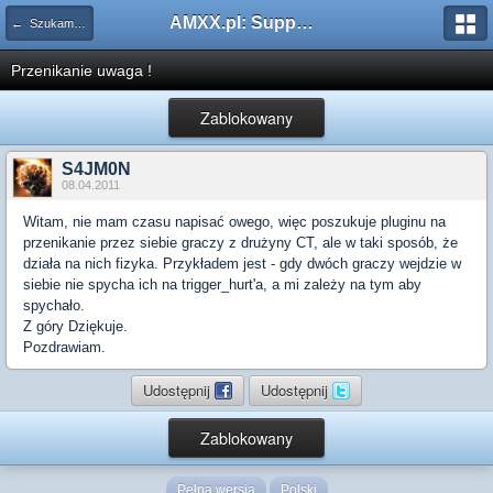
AMXX.pl: Support AMX Mod X i SourceMod
← Szukam pluginu
Przenikanie uwaga !
Zablokowany
S4JM0N
08.04.2011
Witam, nie mam czasu napisać owego, więc poszukuje pluginu na
przenikanie przez siebie graczy z drużyny CT, ale w taki sposób, że
działa na nich fizyka. Przykładem jest - gdy dwóch graczy wejdzie w
siebie nie spycha ich na trigger_hurt'a, a mi zależy na tym aby
spychało.
Z góry Dziękuje.
Pozdrawiam.
Udostępnij
Udostępnij
Zablokowany
Pełna wersja
Polski