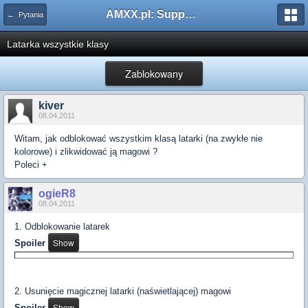
AMXX.pl: Support AMX Mod X i SourceMod
← Pytania
Latarka wszystkie klasy
Zablokowany
kiver
08.04.2011
Witam, jak odblokować wszystkim klasą latarki (na zwykłe nie
kolorowe) i zlikwidować ją magowi ?
Poleci +
ogieR8
08.04.2011
1. Odblokowanie latarek
Spoiler
2. Usunięcie magicznej latarki (naświetlającej) magowi
Spoiler