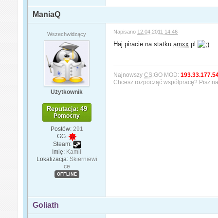
ManiaQ
Napisano
12.04.2011 14:46
Wszechwidzący
Haj piracie na statku
amxx
.pl
Najnowszy
CS
:GO MOD:
193.33.177.5
Chcesz rozpocząć współpracę? Pisz n
Użytkownik
Reputacja: 49
Pomocny
Postów:
291
GG:
Steam:
Imię:
Kamil
Lokalizacja:
Skierniewi
ce
OFFLINE
Goliath