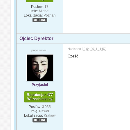
Postów:
17
Imię:
Michał
Lokalizacja:
Poznan
OFFLINE
Ojciec Dyrektor
Napisano
12.04.2011 11:57
papa smerf.
Cześć
Przyjaciel
Reputacja: 477
Wszechobecny
Postów:
3 035
Imię:
Paweł
Lokalizacja:
Kraków
OFFLINE