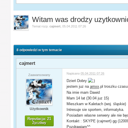
Witam was drodzy uzytkownic
Temat rozp.
cajmert
,
05.04.2011 07:26
8 odpowiedzi w tym temacie
cajmert
Napisano
05.04.2011 07:26
Zaawansowany
Dzień Dobry
jestem juz na
amxx
.pl troszku czasu
Na imie mam Dawid
Mam 14 lat (30.04 juz 15)
Mieszkam w Kaletach (woj. śląskie)
Użytkownik
Intresuje sie sportem, informatyka.
Posiadam wlasne serwery ale nie będę
Reputacja: 21
Kontakt : SKYPE (cajmert) gg (120
Życzliwy
Pozdrawiam^^