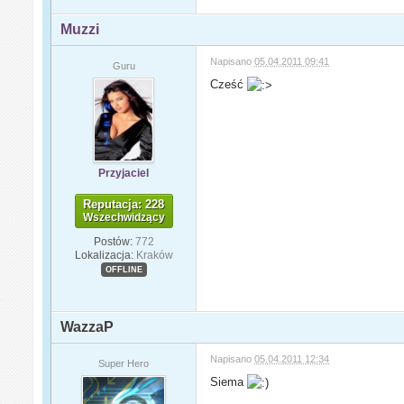
Muzzi
Napisano
05.04.2011 09:41
Guru
Cześć
Przyjaciel
Reputacja: 228
Wszechwidzący
Postów:
772
Lokalizacja:
Kraków
OFFLINE
WazzaP
Napisano
05.04.2011 12:34
Super Hero
Siema