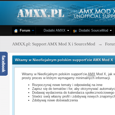
Forum
Dodatki AMXX
Dodatki SourceMod
AMXX.pl: Support AMX Mod X i SourceMod
→
Foru
Witamy w Nieoficjalnym polskim support'cie AMX Mod X
Witamy w Nieoficjalnym polskim support'cie
AMX
Mod X, jak w
prosty proces w którym wymagamy minimalnych informacji.
Rozpoczynaj nowe tematy i odpowiedaj na inne
Zapisz się do tematów i for, aby otrzymywać automatyc
Dodawaj wydarzenia do kalendarza społecznościowego
Stwórz swój własny profil i zdobywaj nowych znajomyc
Zdobywaj nowe doświadczenia