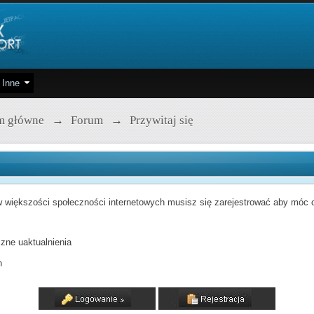
Inne
m główne
→
Forum
→
Przywitaj się
 większości społeczności internetowych musisz się zarejestrować aby móc od
zne uaktualnienia
h