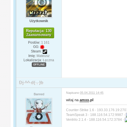
Użytkownik
Reputacja: 130
Zaawansowany
Postów:
1 161
GG:
Steam:
Imię:
Mateusz
Lokalizacja:
Łęczna
OFFLINE
Dj ^^ d(-.-)b
Napisano
05.04.2011 14:45
Banned
witaj na
amxx
.pl
Counter-Strike 1.6 - 193.33.176.19:270
TeamSpeak 3 - 188.116.54.172:9987 -
Ventrilo 2.1.4 - 188.116.54.172:3784 -