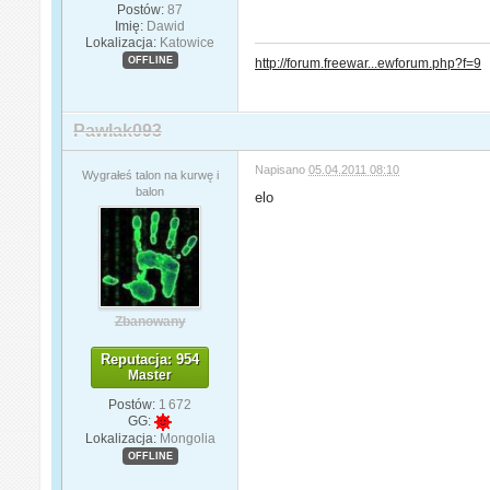
Postów:
87
Imię:
Dawid
Lokalizacja:
Katowice
OFFLINE
http://forum.freewar...ewforum.php?f=9
Pawlak093
Napisano
05.04.2011 08:10
Wygrałeś talon na kurwę i
balon
elo
Zbanowany
Reputacja: 954
Master
Postów:
1 672
GG:
Lokalizacja:
Mongolia
OFFLINE