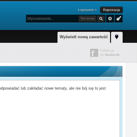
Logowanie »
Rejestracja
Ten temat
Wyświetl nową zawartość
powiadać lub zakładać nowe tematy, ale nie bój się to jest