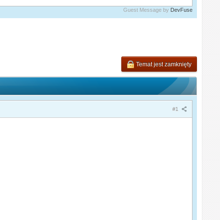
Guest Message by
DevFuse
Temat jest zamknięty
#1