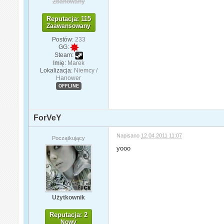
Zbanowany
Reputacja: 115
Zaawansowany
Postów:
233
GG:
Steam:
Imię:
Marek
Lokalizacja:
Niemcy /
Hanower
OFFLINE
ForVeY
Napisano
12.04.2011 11:07
Początkujący
yooo
Użytkownik
Reputacja: 2
Nowy