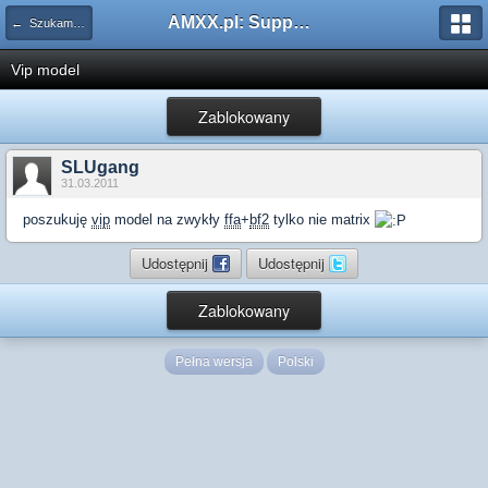
AMXX.pl: Support AMX Mod X i SourceMod
← Szukam pluginu
Vip model
Zablokowany
SLUgang
31.03.2011
poszukuję
vip
model na zwykły
ffa
+
bf2
tylko nie matrix
Udostępnij
Udostępnij
Zablokowany
Pełna wersja
Polski