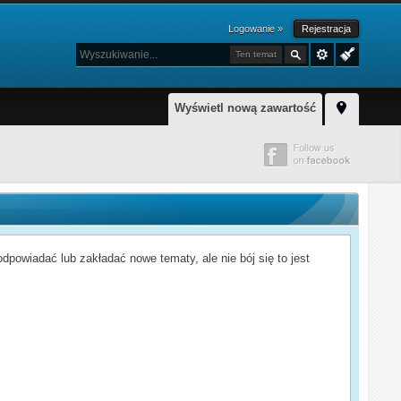
Logowanie »
Rejestracja
Ten temat
Wyświetl nową zawartość
powiadać lub zakładać nowe tematy, ale nie bój się to jest