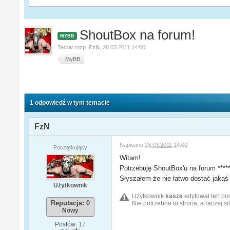
ShoutBox na forum!
MYBB
Temat rozp.
FzN
,
28.03.2011 14:00
MyBB
1 odpowiedź w tym temacie
FzN
Napisano
28.03.2011 14:00
Początkujący
Witam!
Potrzebuję ShoutBox'u na forum *****
Słyszałem że nie łatwo dostać jakąś 
Użytkownik
Użytkownik
kasza
edytował ten po
Reputacja: 0
Nie potrzebna tu strona, a raczej si
Nowy
Postów:
17