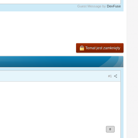
Guest Message by
DevFuse
Temat jest zamknięty
#1
0