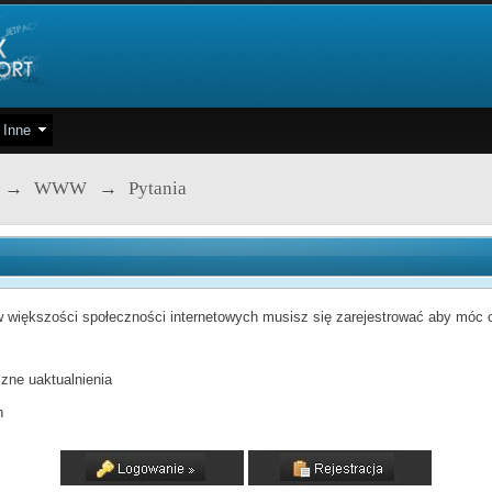
Inne
→
WWW
→
Pytania
 większości społeczności internetowych musisz się zarejestrować aby móc od
zne uaktualnienia
h