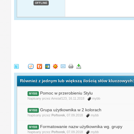
OFFLINE
Również z jednym lub większą ilością słów kluczowyc
Pomoc w przerobieniu Stylu
MYBB
Napisany przez
Amstaf123
, 16.11.2018
mybb
Grupa użytkownika w 2 kolorach
MYBB
Napisany przez
Poftorek
, 07.09.2018
mybb
Formatowanie nazw użytkownika wg. grupy
MYBB
Napisany przez
Poftorek
, 07.09.2018
mybb