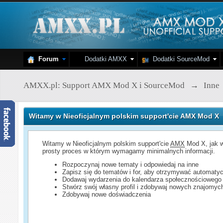
Forum
Dodatki AMXX
Dodatki SourceMod
AMXX.pl: Support AMX Mod X i SourceMod
→
Inne
Witamy w Nieoficjalnym polskim support'cie AMX Mod X
Witamy w Nieoficjalnym polskim support'cie
AMX
Mod X, jak w
prosty proces w którym wymagamy minimalnych informacji.
Rozpoczynaj nowe tematy i odpowiedaj na inne
Zapisz się do tematów i for, aby otrzymywać automatyc
Dodawaj wydarzenia do kalendarza społecznościowego
Stwórz swój własny profil i zdobywaj nowych znajomyc
Zdobywaj nowe doświadczenia