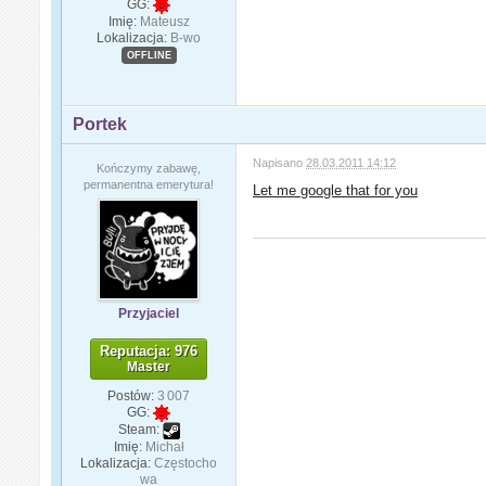
GG:
Imię:
Mateusz
Lokalizacja:
B-wo
OFFLINE
Portek
Napisano
28.03.2011 14:12
Kończymy zabawę,
permanentna emerytura!
Let me google that for you
Przyjaciel
Reputacja: 976
Master
Postów:
3 007
GG:
Steam:
Imię:
Michał
Lokalizacja:
Częstocho
wa