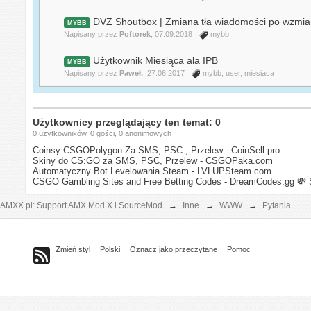
DVZ Shoutbox | Zmiana tła wiadomości po wzmia
MYBB
Napisany przez
Poftorek
, 07.09.2018
mybb
Użytkownik Miesiąca ala IPB
MYBB
Napisany przez
Paweł.
, 27.06.2017
mybb
,
user
,
miesiaca
Użytkownicy przeglądający ten temat: 0
0 użytkowników, 0 gości, 0 anonimowych
Coinsy CSGOPolygon Za SMS, PSC , Przelew - CoinSell.pro
Skiny do CS:GO za SMS, PSC, Przelew - CSGOPaka.com
Automatyczny Bot Levelowania Steam - LVLUPSteam.com
CSGO Gambling Sites and Free Betting Codes - DreamCodes.gg
💸 
AMXX.pl: Support AMX Mod X i SourceMod
→
Inne
→
WWW
→
Pytania
Zmień styl
Polski
Oznacz jako przeczytane
Pomoc