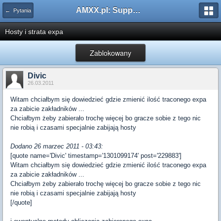
AMXX.pl: Support AMX Mod X i SourceMod
← Pytania
Hosty i strata expa
Zablokowany
Divic
26.03.2011
Witam chciałbym się dowiedzieć gdzie zmienić ilość traconego expa
za zabicie zakładników ...
Chciałbym żeby zabierało trochę więcej bo gracze sobie z tego nic
nie robią i czasami specjalnie zabijają hosty
Dodano 26 marzec 2011 - 03:43:
[quote name='Divic' timestamp='1301099174' post='229883']
Witam chciałbym się dowiedzieć gdzie zmienić ilość traconego expa
za zabicie zakładników ...
Chciałbym żeby zabierało trochę więcej bo gracze sobie z tego nic
nie robią i czasami specjalnie zabijają hosty
[/quote]