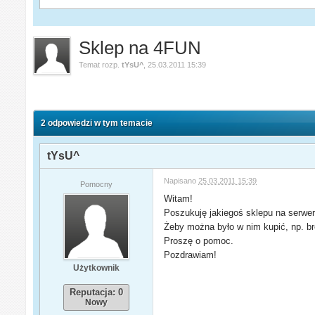
Sklep na 4FUN
Temat rozp.
tYsU^
,
25.03.2011 15:39
2 odpowiedzi w tym temacie
tYsU^
Napisano
25.03.2011 15:39
Pomocny
Witam!
Poszukuję jakiegoś sklepu na serwe
Żeby można było w nim kupić, np. bro
Proszę o pomoc.
Pozdrawiam!
Użytkownik
Reputacja: 0
Nowy