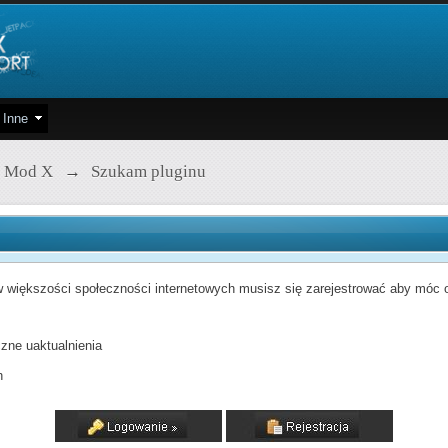
Inne
 Mod X
→
Szukam pluginu
 większości społeczności internetowych musisz się zarejestrować aby móc od
zne uaktualnienia
h