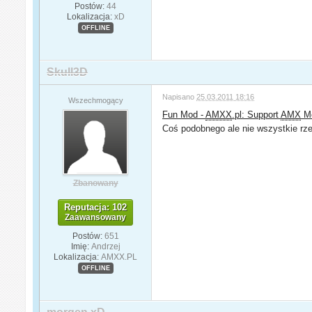
Postów:
44
Lokalizacja:
xD
OFFLINE
Skull3D
Napisano
25.03.2011 18:16
Wszechmogący
Fun Mod -
AMXX
.pl: Support
AMX
M
Coś podobnego ale nie wszystkie rz
Zbanowany
Reputacja: 102
Zaawansowany
Postów:
651
Imię:
Andrzej
Lokalizacja:
AMXX.PL
OFFLINE