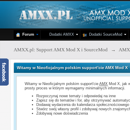
Forum
Dodatki AMXX
Dodatki SourceMod
AMXX.pl: Support AMX Mod X i SourceMod
→
AMX
Witamy w Nieoficjalnym polskim support'cie AMX Mod X
Witamy w Nieoficjalnym polskim support'cie
AMX
Mod X, jak w
prosty proces w którym wymagamy minimalnych informacji.
Rozpoczynaj nowe tematy i odpowiedaj na inne
Zapisz się do tematów i for, aby otrzymywać automatyc
Dodawaj wydarzenia do kalendarza społecznościowego
Stwórz swój własny profil i zdobywaj nowych znajomyc
Zdobywaj nowe doświadczenia