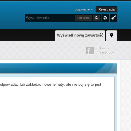
Logowanie »
Rejestracja
Ten temat
Wyświetl nową zawartość
powiadać lub zakładać nowe tematy, ale nie bój się to jest