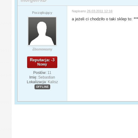
morgen xD
Napisano
26.03.2011 12:16
Początkujący
a jeżeli ci chodziło o taki sklep to: ***
Zbanowany
Reputacja: -3
Nowy
Postów:
11
Imię:
Sebastian
Lokalizacja:
Kalisz
OFFLINE