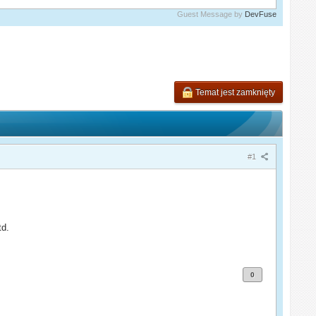
Guest Message by
DevFuse
Temat jest zamknięty
#1
td.
0