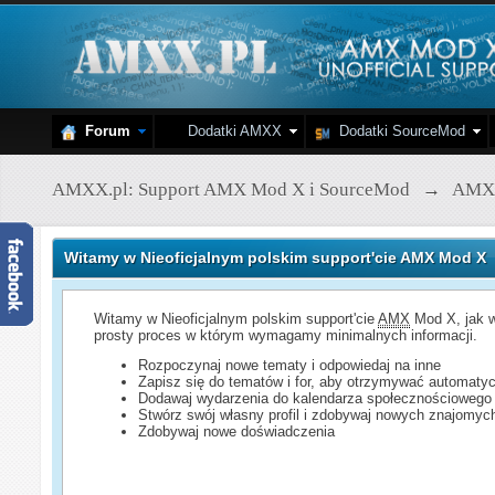
Forum
Dodatki AMXX
Dodatki SourceMod
AMXX.pl: Support AMX Mod X i SourceMod
→
AMX
Witamy w Nieoficjalnym polskim support'cie AMX Mod X
Witamy w Nieoficjalnym polskim support'cie
AMX
Mod X, jak w
prosty proces w którym wymagamy minimalnych informacji.
Rozpoczynaj nowe tematy i odpowiedaj na inne
Zapisz się do tematów i for, aby otrzymywać automatyc
Dodawaj wydarzenia do kalendarza społecznościowego
Stwórz swój własny profil i zdobywaj nowych znajomyc
Zdobywaj nowe doświadczenia