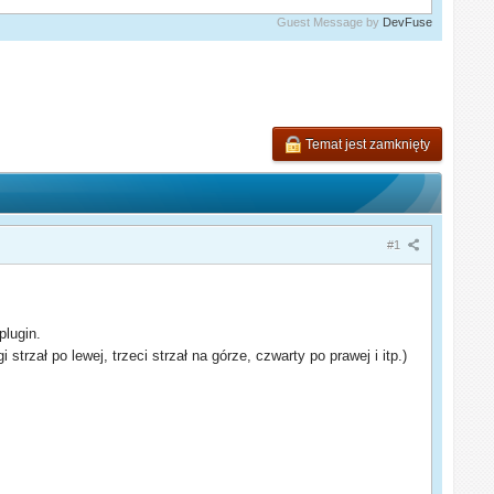
Guest Message by
DevFuse
Temat jest zamknięty
#1
plugin.
 strzał po lewej, trzeci strzał na górze, czwarty po prawej i itp.)