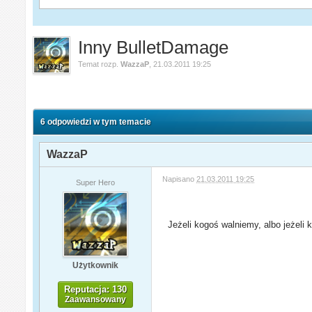
Inny BulletDamage
Temat rozp.
WazzaP
,
21.03.2011 19:25
6 odpowiedzi w tym temacie
WazzaP
Napisano
21.03.2011 19:25
Super Hero
Jeżeli kogoś walniemy, albo jeżeli kt
Użytkownik
Reputacja: 130
Zaawansowany