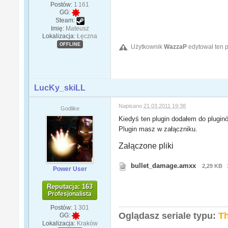
Postów:
1 161
GG:
Steam:
Imię:
Mateusz
Lokalizacja:
Łęczna
OFFLINE
Użytkownik
WazzaP
edytował ten p
LucKy_skiLL
Napisano
21.03.2011 19:38
Godlike
Kiedyś ten plugin dodałem do plugin
Plugin masz w załączniku.
Załączone pliki
bullet_damage.amxx
2,29 KB
Power User
Reputacja: 163
Profesjonalista
Postów:
1 301
Oglądasz seriale typu:
Th
GG:
Lokalizacja:
Kraków