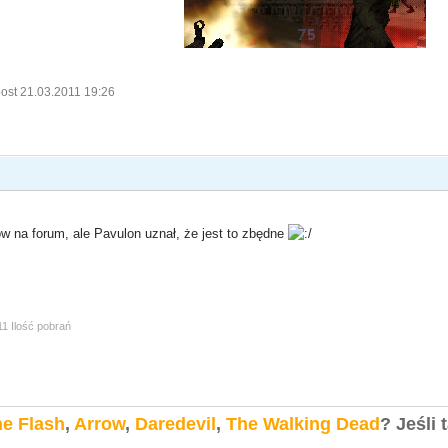
ost 21.03.2011 19:26
ów na forum, ale Pavulon uznał, że jest to zbędne
11 Ilość pobrań
e Flash
,
Arrow
,
Daredevil
,
The Walking Dead
?
Jeśli 