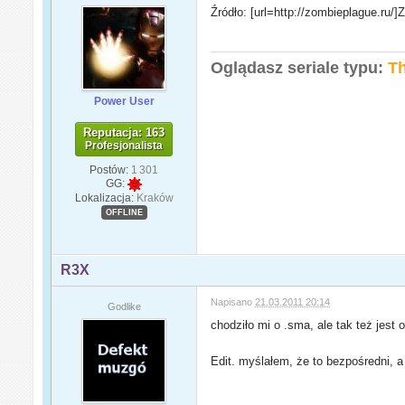
Źródło: [url=http://zombieplague.ru
Oglądasz seriale typu:
Th
Power User
Reputacja: 163
Profesjonalista
Postów:
1 301
GG:
Lokalizacja:
Kraków
OFFLINE
R3X
Napisano
21.03.2011 20:14
Godlike
chodziło mi o .sma, ale tak też jest 
Edit. myślałem, że to bezpośredni, 