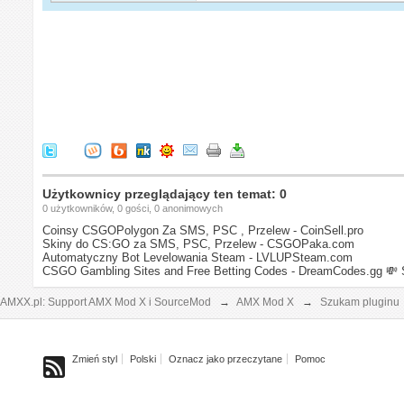
Użytkownicy przeglądający ten temat: 0
0 użytkowników, 0 gości, 0 anonimowych
Coinsy CSGOPolygon Za SMS, PSC , Przelew - CoinSell.pro
Skiny do CS:GO za SMS, PSC, Przelew - CSGOPaka.com
Automatyczny Bot Levelowania Steam - LVLUPSteam.com
CSGO Gambling Sites and Free Betting Codes - DreamCodes.gg
💸 
AMXX.pl: Support AMX Mod X i SourceMod
→
AMX Mod X
→
Szukam pluginu
Zmień styl
Polski
Oznacz jako przeczytane
Pomoc