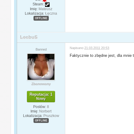
Steam:
Imię:
Mateusz
Lokalizacja:
Łęczna
OFFLINE
LesbuS
Napisano
21.03.2011 20:53
Banned
Faktycznie to zbędne jest, dla mnie t
Zbanowany
Reputacja: 1
Nowy
Postów:
8
Imię:
Norbert
Lokalizacja:
Pruszkow
OFFLINE