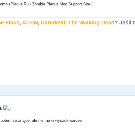
/]ZombiePlague.Ru - Zombie Plague Mod Support Site (
e Flash
,
Arrow
,
Daredevil
,
The Walking Dead
?
Jeśli 
ok
a potem że znajde, ale nie ma w wyszukiwarcee