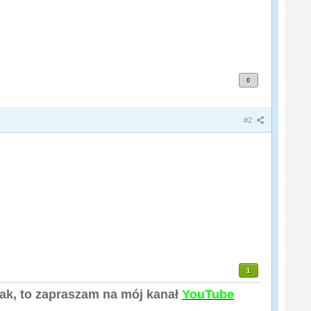
0
#2
1
tak, to zapraszam na mój kanał
YouTube