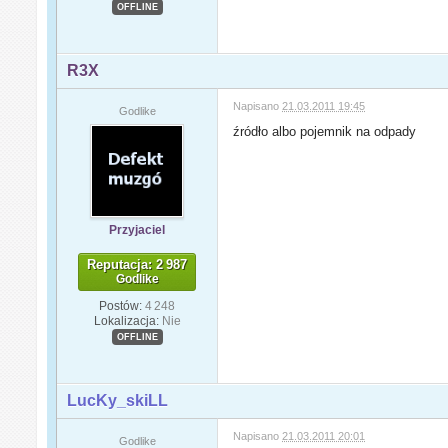
OFFLINE
R3X
Napisano
21.03.2011 19:45
Godlike
źródło albo pojemnik na odpady
Przyjaciel
Reputacja: 2 987
Godlike
Postów:
4 248
Lokalizacja:
Nie
OFFLINE
LucKy_skiLL
Napisano
21.03.2011 20:01
Godlike