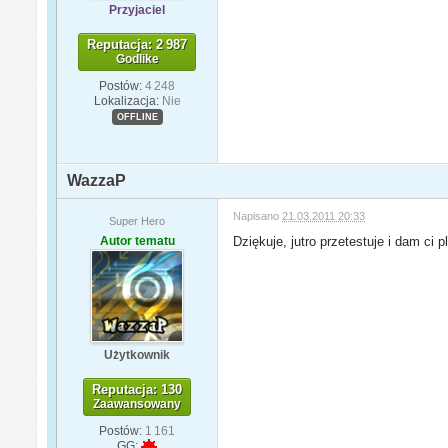
Przyjaciel
Reputacja: 2 987
Godlike
Postów:
4 248
Lokalizacja:
Nie
OFFLINE
WazzaP
Napisano
21.03.2011 20:33
Super Hero
Autor tematu
Dziękuje, jutro przetestuje i dam ci 
Użytkownik
Reputacja: 130
Zaawansowany
Postów:
1 161
GG: