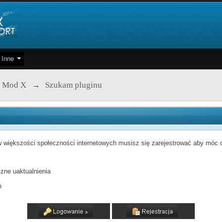
Inne
 Mod X
→
Szukam pluginu
 większości społeczności internetowych musisz się zarejestrować aby móc od
zne uaktualnienia
h