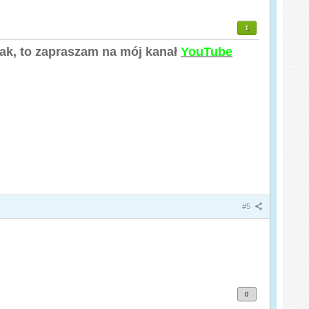
1
tak, to zapraszam na mój kanał
YouTube
#5
0