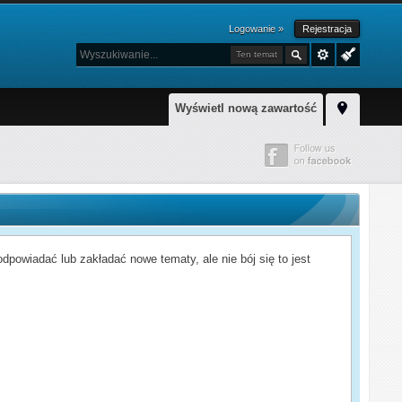
Logowanie »
Rejestracja
Ten temat
Wyświetl nową zawartość
powiadać lub zakładać nowe tematy, ale nie bój się to jest