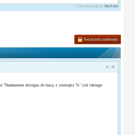
Guest Message by
DevFuse
Temat jest zamknięty
#1
cie "Nadawanie dostępu do bazy z zewnątrz %" coś takiego