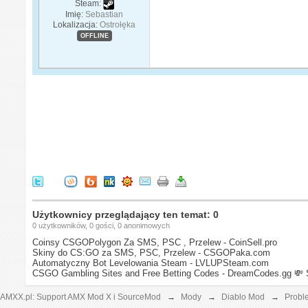
Steam:
Imię:
Sebastian
Lokalizacja:
Ostrołęka
OFFLINE
Użytkownicy przeglądający ten temat: 0
0 użytkowników, 0 gości, 0 anonimowych
Coinsy CSGOPolygon Za SMS, PSC , Przelew - CoinSell.pro
Skiny do CS:GO za SMS, PSC, Przelew - CSGOPaka.com
Automatyczny Bot Levelowania Steam - LVLUPSteam.com
CSGO Gambling Sites and Free Betting Codes - DreamCodes.gg
💸 
AMXX.pl: Support AMX Mod X i SourceMod
→
Mody
→
Diablo Mod
→
Probl