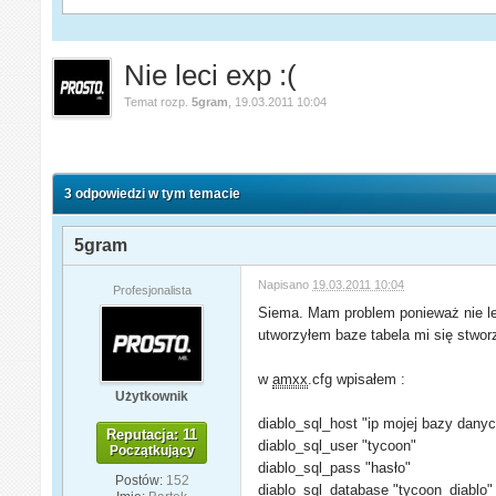
Nie leci exp :(
Temat rozp.
5gram
,
19.03.2011 10:04
3 odpowiedzi w tym temacie
5gram
Napisano
19.03.2011 10:04
Profesjonalista
Siema. Mam problem ponieważ nie lec
utworzyłem baze tabela mi się stworzy
w
amxx
.cfg wpisałem :
Użytkownik
diablo_sql_host "ip mojej bazy dany
Reputacja: 11
diablo_sql_user "tycoon"
Początkujący
diablo_sql_pass "hasło"
Postów:
152
diablo_sql_database "tycoon_diablo"