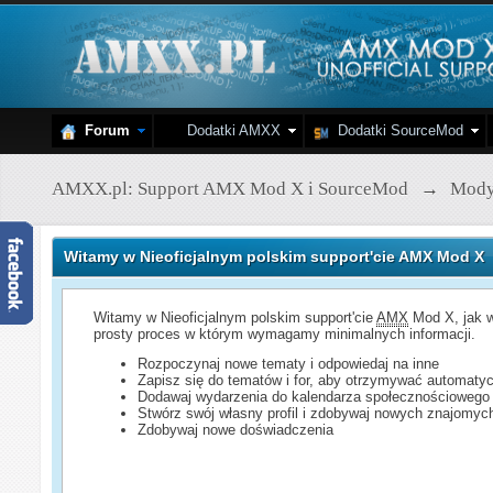
Forum
Dodatki AMXX
Dodatki SourceMod
AMXX.pl: Support AMX Mod X i SourceMod
→
Mod
Witamy w Nieoficjalnym polskim support'cie AMX Mod X
Witamy w Nieoficjalnym polskim support'cie
AMX
Mod X, jak w
prosty proces w którym wymagamy minimalnych informacji.
Rozpoczynaj nowe tematy i odpowiedaj na inne
Zapisz się do tematów i for, aby otrzymywać automatyc
Dodawaj wydarzenia do kalendarza społecznościowego
Stwórz swój własny profil i zdobywaj nowych znajomyc
Zdobywaj nowe doświadczenia