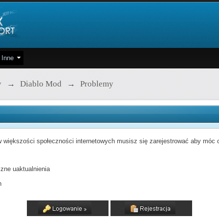
Inne
y
→
Diablo Mod
→
Problemy
 większości społeczności internetowych musisz się zarejestrować aby móc od
zne uaktualnienia
h