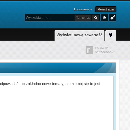
Logowanie »
Rejestracja
Ten temat
Wyświetl nową zawartość
powiadać lub zakładać nowe tematy, ale nie bój się to jest