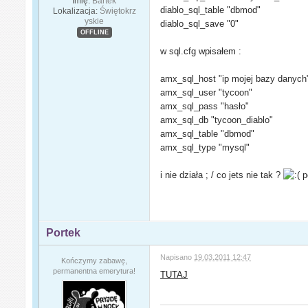
Imię:
Bartek
diablo_sql_table "dbmod"
Lokalizacja:
Świętokrz
yskie
diablo_sql_save "0"
OFFLINE
w sql.cfg wpisałem :
amx_sql_host "ip mojej bazy danych
amx_sql_user "tycoon"
amx_sql_pass "hasło"
amx_sql_db "tycoon_diablo"
amx_sql_table "dbmod"
amx_sql_type "mysql"
i nie działa ; / co jets nie tak ?
p
Portek
Napisano
19.03.2011 12:47
Kończymy zabawę,
permanentna emerytura!
TUTAJ