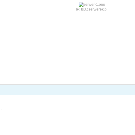
IP: ts3.cserwerek.pl
..