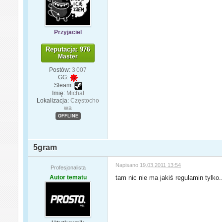
Przyjaciel
Reputacja: 976
Master
Postów:
3 007
GG:
Steam:
Imię:
Michał
Lokalizacja:
Częstocho
wa
OFFLINE
5gram
Napisano
19.03.2011 13:54
Profesjonalista
Autor tematu
tam nic nie ma jakiś regulamin tylko.