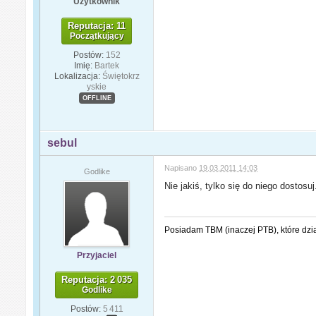
Użytkownik
Reputacja: 11
Początkujący
Postów:
152
Imię:
Bartek
Lokalizacja:
Świętokrz
yskie
OFFLINE
sebul
Napisano
19.03.2011 14:03
Godlike
Nie jakiś, tylko się do niego dostosuj
Posiadam TBM (inaczej PTB), które dzi
Przyjaciel
Reputacja: 2 035
Godlike
Postów:
5 411