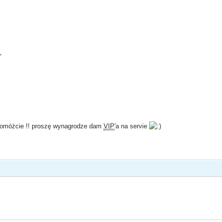
"
omóżcie !! proszę wynagrodze dam
VIP
'a na servie