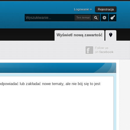
Logowanie »
Rejestracja
Ten temat
Wyświetl nową zawartość
powiadać lub zakładać nowe tematy, ale nie bój się to jest