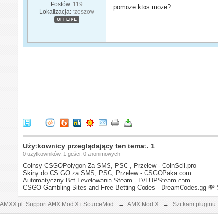
Postów:
119
pomoze ktos moze?
Lokalizacja:
rzeszow
OFFLINE
Użytkownicy przeglądający ten temat: 1
0 użytkowników, 1 gości, 0 anonimowych
Coinsy CSGOPolygon Za SMS, PSC , Przelew - CoinSell.pro
Skiny do CS:GO za SMS, PSC, Przelew - CSGOPaka.com
Automatyczny Bot Levelowania Steam - LVLUPSteam.com
CSGO Gambling Sites and Free Betting Codes - DreamCodes.gg
💸 
AMXX.pl: Support AMX Mod X i SourceMod
→
AMX Mod X
→
Szukam pluginu