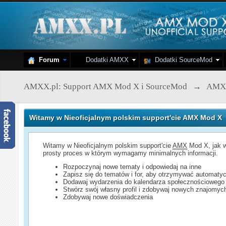
Forum
Dodatki AMXX
Dodatki SourceMod
AMXX.pl: Support AMX Mod X i SourceMod
→
AMX
Witamy w Nieoficjalnym polskim support'cie AMX Mod X
Witamy w Nieoficjalnym polskim support'cie
AMX
Mod X, jak w
prosty proces w którym wymagamy minimalnych informacji.
Rozpoczynaj nowe tematy i odpowiedaj na inne
Zapisz się do tematów i for, aby otrzymywać automatyc
Dodawaj wydarzenia do kalendarza społecznościowego
Stwórz swój własny profil i zdobywaj nowych znajomyc
Zdobywaj nowe doświadczenia