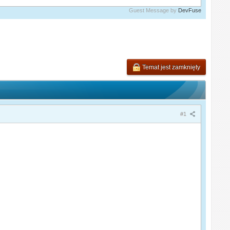
Guest Message by
DevFuse
Temat jest zamknięty
#1