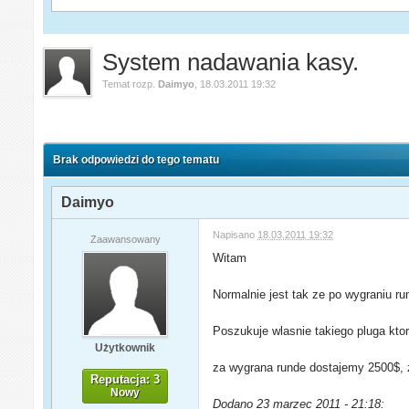
System nadawania kasy.
Temat rozp.
Daimyo
,
18.03.2011 19:32
Brak odpowiedzi do tego tematu
Daimyo
Napisano
18.03.2011 19:32
Zaawansowany
Witam
Normalnie jest tak ze po wygraniu ru
Poszukuje wlasnie takiego pluga ktor
Użytkownik
za wygrana runde dostajemy 2500$, z
Reputacja: 3
Nowy
Dodano 23 marzec 2011 - 21:18: