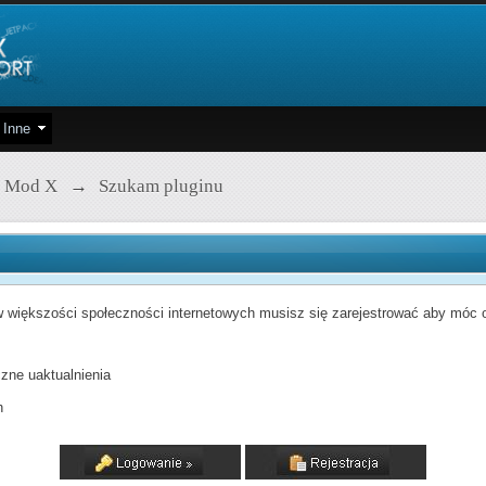
Inne
 Mod X
→
Szukam pluginu
 większości społeczności internetowych musisz się zarejestrować aby móc od
zne uaktualnienia
h