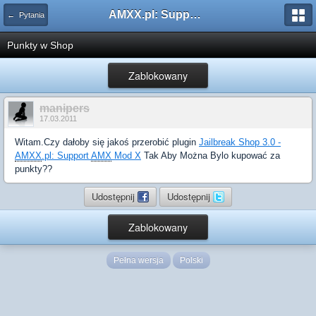
AMXX.pl: Support AMX Mod X i SourceMod
← Pytania
Punkty w Shop
Zablokowany
manipers
17.03.2011
Witam.Czy dałoby się jakoś przerobić plugin
Jailbreak Shop 3.0 -
AMXX
.pl: Support
AMX
Mod X
Tak Aby Można Bylo kupować za
punkty??
Udostępnij
Udostępnij
Zablokowany
Pełna wersja
Polski