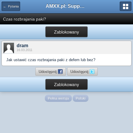
AMXX.pl: Support AMX Mod X i SourceMod
← Pytania
Czas rozbrajania paki?
Zablokowany
dram
16.03.2011
Jak ustawić czas rozbrajania paki z defem lub bez?
Udostępnij
Udostępnij
Zablokowany
Pełna wersja
Polski