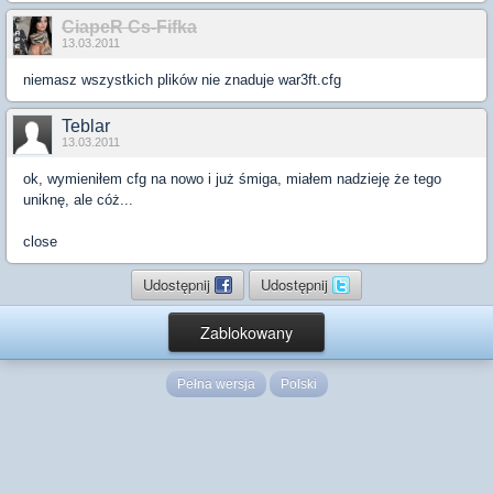
CiapeR Cs-Fifka
13.03.2011
niemasz wszystkich plików nie znaduje war3ft.cfg
Teblar
13.03.2011
ok, wymieniłem cfg na nowo i już śmiga, miałem nadzieję że tego
uniknę, ale cóż...
close
Udostępnij
Udostępnij
Zablokowany
Pełna wersja
Polski