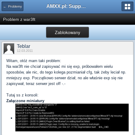
AMXX.pl: Support AMX Mod X i SourceMod
← Problemy
Problem z war3ft
Zablokowany
Teblar
12.03.2011
Witam, otóż mam taki problem:
Na war3ft nie chciał zapisywać mi się exp, próbowałem wielu
sposobów, ale nic, do tego kolega pozmianiał cfg, tak żeby leciał np.
mniejszy exp. Początkowo serwer dział, no ale właśnie exp się nie
zapisywał, teraz serwer jest off -.-
Tutaj ss z konsoli:
Załączone miniatury