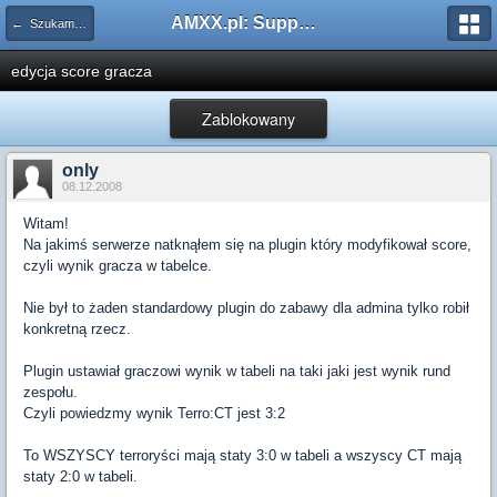
AMXX.pl: Support AMX Mod X i SourceMod
← Szukam pluginu
edycja score gracza
Zablokowany
only
08.12.2008
Witam!
Na jakimś serwerze natknąłem się na plugin który modyfikował score,
czyli wynik gracza w tabelce.
Nie był to żaden standardowy plugin do zabawy dla admina tylko robił
konkretną rzecz.
Plugin ustawiał graczowi wynik w tabeli na taki jaki jest wynik rund
zespołu.
Czyli powiedzmy wynik Terro:CT jest 3:2
To WSZYSCY terroryści mają staty 3:0 w tabeli a wszyscy CT mają
staty 2:0 w tabeli.