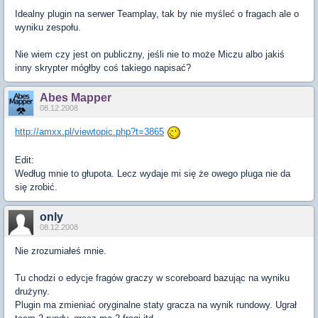
Idealny plugin na serwer Teamplay, tak by nie myśleć o fragach ale o
wyniku zespołu.
Nie wiem czy jest on publiczny, jeśli nie to może Miczu albo jakiś
inny skrypter mógłby coś takiego napisać?
Abes Mapper
08.12.2008
http://amxx.pl/viewtopic.php?t=3865
Edit:
Według mnie to głupota. Lecz wydaje mi się że owego pluga nie da
się zrobić.
only
08.12.2008
Nie zrozumiałeś mnie.
Tu chodzi o edycje fragów graczy w scoreboard bazując na wyniku
drużyny.
Plugin ma zmieniać oryginalne staty gracza na wynik rundowy. Ugrał