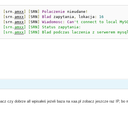
:
[
srn
.
amxx
]
[
SRN
]
Polaczenie
 nieudane
!
:
[
srn
.
amxx
]
[
SRN
]
Blad
 zapytania
,
 lokacja
:
16
:
[
srn
.
amxx
]
[
SRN
]
Wiadomosc
:
Can
't connect to local MyS
: [srn.
amxx
] [SRN] Status zapytania: 

: [srn.
amxx
] [SRN] Blad podczas laczenia z serwerem mysq
z czy dobrze all wpisałeś jeżeli baza na xaa.pl zobacz jeszcze raz IP, bo 