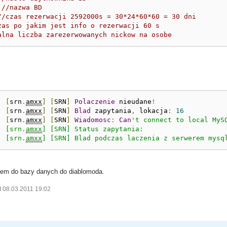
//nazwa BD
//czas rezerwacji 2592000s = 30*24*60*60 = 30 dni
zas po jakim jest info o rezerwacji 60 s
alna liczba zarezerwowanych nickow na osobe
:
[
srn
.
amxx
]
[
SRN
]
Polaczenie
 nieudane
!
:
[
srn
.
amxx
]
[
SRN
]
Blad
 zapytania
,
 lokacja
:
16
:
[
srn
.
amxx
]
[
SRN
]
Wiadomosc
:
Can
't connect to local MyS
: [srn.
amxx
] [SRN] Status zapytania: 

: [srn.
amxx
] [SRN] Blad podczas laczenia z serwerem mysq
em do bazy danych do diablomoda.
t 08.03.2011 19:02