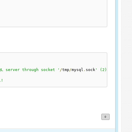
QL server through socket '
/
tmp
/
mysql
.
sock
' (2) (2002)

l!
0