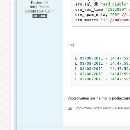
Postów:
67
srn_sql_db 
"asd_diablo"
Imię:
Piotrek
srn_res_time 
"2592000"
Lokalizacja:
Gąbin
srn_spam_delay 
"60"
//c
OFFLINE
srn_maxres 
"1"
//maksym
Logi:
L 
03
/
08
/
2011
-
14
:
47
:
59
L 
03
/
08
/
2011
-
14
:
47
:
59
L 
03
/
08
/
2011
-
14
:
47
:
59
L 03/08/2011 - 14:47:59
L 03/08/2011 - 14:47:59
Wzorowałem sie na moim podłączeni
Użytkownik
WizZi
edytował ten pos