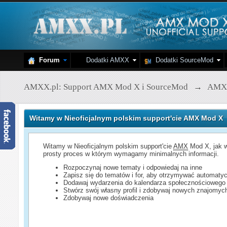
Forum
Dodatki AMXX
Dodatki SourceMod
AMXX.pl: Support AMX Mod X i SourceMod
→
AMX
Witamy w Nieoficjalnym polskim support'cie AMX Mod X
Witamy w Nieoficjalnym polskim support'cie
AMX
Mod X, jak w
prosty proces w którym wymagamy minimalnych informacji.
Rozpoczynaj nowe tematy i odpowiedaj na inne
Zapisz się do tematów i for, aby otrzymywać automatyc
Dodawaj wydarzenia do kalendarza społecznościowego
Stwórz swój własny profil i zdobywaj nowych znajomyc
Zdobywaj nowe doświadczenia