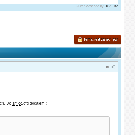
Guest Message by
DevFuse
Temat jest zamknięty
#1
ych. Do
amxx
.cfg dodałem :