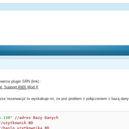
erze plugin SRN (link) :
pl: Support
AMX
Mod X
rze 'rezerwacja' to wyskakuje mi, że jest problem z połączeniem z bazą dan
5.138"
//adres Bazy Danych
//uzytkownik BD
//haslo uzytkownika BD