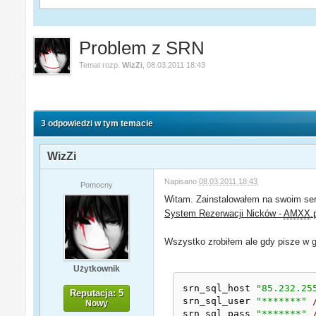
Problem z SRN
Temat rozp.
WizZi
,
08.03.2011 18:43
3 odpowiedzi w tym temacie
WizZi
Napisano
08.03.2011 18:43
Pomocny
Witam. Zainstalowałem na swoim serw
System Rezerwacji Nicków -
AMXX
.
Wszystko zrobiłem ale gdy pisze w g
Użytkownik
srn_sql_host 
"85.232.25
Reputacja: 5
srn_sql_user 
"*******"
Nowy
srn_sql_pass 
"*******"