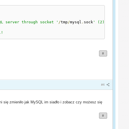
QL server through socket '
/
tmp
/
mysql
.
sock
' (2) (2002)

l!
0
#4
mi się zmieniło jak MySQL im siadło i zobacz czy możesz się
0