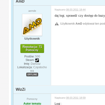
AmD
Napisano
08.03.2011 18:44
aemde
daj logi, sprawdź czy dostęp do bazy
Użytkownik
AmD
edytował ten pos
Użytkownik
Reputacja: 71
Pomocny
Postów:
500
Steam:
Imię:
Dariusz
Lokalizacja:
Częstocho
wa
OFFLINE
WizZi
Napisano
08.03.2011 18:59
Pomocny
Autor tematu
Logi :