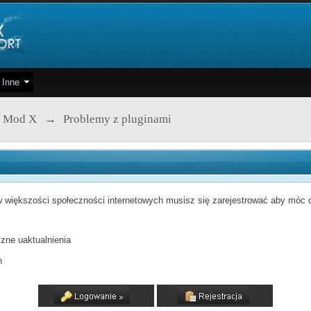
Inne
 Mod X
→
Problemy z pluginami
 większości społeczności internetowych musisz się zarejestrować aby móc od
zne uaktualnienia
h