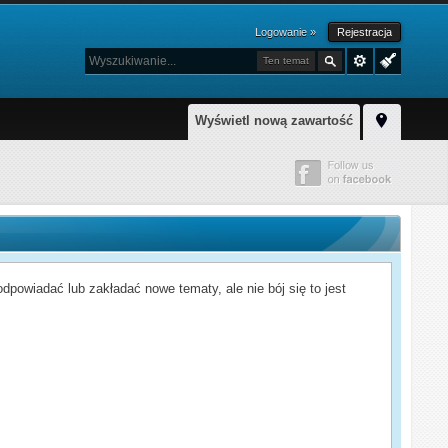
Logowanie »
Rejestracja
Ten temat
Wyświetl nową zawartość
powiadać lub zakładać nowe tematy, ale nie bój się to jest