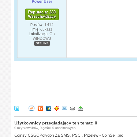
Power User
Reputacja: 280
Wszechwidzący
Postów:
1 414
Imię:
Łukasz
Lokalizacja:
C: /
WINDOWS
OFFLINE
Użytkownicy przeglądający ten temat: 0
0 użytkowników, 0 gości, 0 anonimowych
Coinsy CSGOPolygon Za SMS, PSC , Przelew - CoinSell.pro