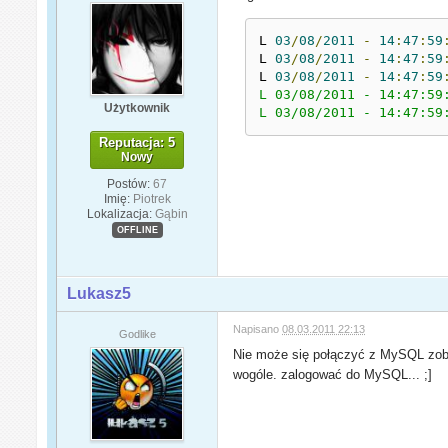
L 
03
/
08
/
2011
-
14
:
47
:
59
L 
03
/
08
/
2011
-
14
:
47
:
59
L 
03
/
08
/
2011
-
14
:
47
:
59
L 03/08/2011 - 14:47:59
Użytkownik
L 03/08/2011 - 14:47:59
Reputacja: 5
Nowy
Postów:
67
Imię:
Piotrek
Lokalizacja:
Gąbin
OFFLINE
Lukasz5
Napisano
08.03.2011 22:13
Godlike
Nie może się połączyć z MySQL zobac
wogóle. zalogować do MySQL... ;]