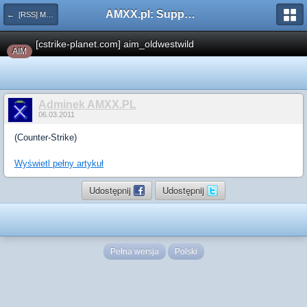
AMXX.pl: Support AMX Mod X i SourceMod
← [RSS] Mapy
[cstrike-planet.com] aim_oldwestwild
AIM
Adminek AMXX.PL
06.03.2011
(Counter-Strike)
Wyświetl pełny artykuł
Udostępnij
Udostępnij
Pełna wersja
Polski