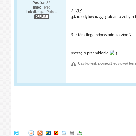
Postów:
32
Imię:
Terro
2:
VIP
Lokalizacja:
Polska
gdzie edytować /
vip
lub /info zebym
OFFLINE
3: Która flaga odpowiada za vipa ?
proszę o przerobienie
Użytkownik
ziomex1
edytował ten 