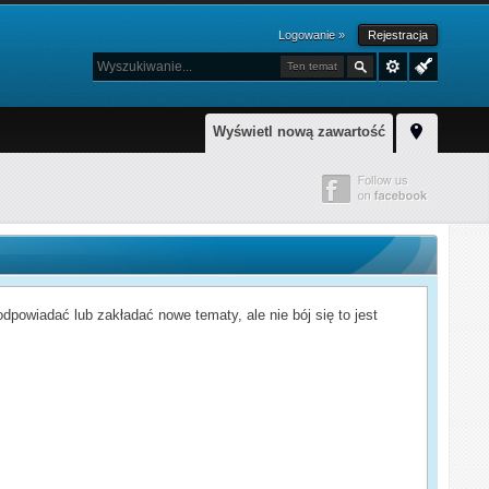
Logowanie »
Rejestracja
Ten temat
Wyświetl nową zawartość
powiadać lub zakładać nowe tematy, ale nie bój się to jest