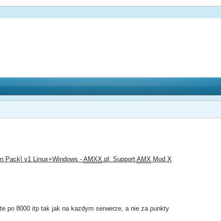
un Pack] v1 Linux+Windows -
AMXX
.pl: Support
AMX
Mod X
te po 8000 itp tak jak na kazdym serwerze, a nie za punkty