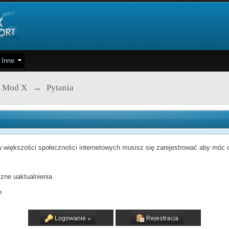
Inne
 Mod X
→
Pytania
 większości społeczności internetowych musisz się zarejestrować aby móc od
zne uaktualnienia
h