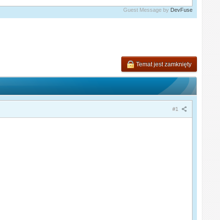
Guest Message by
DevFuse
Temat jest zamknięty
#1