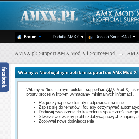
Forum
Dodatki AMXX
Dodatki SourceMod
AMXX.pl: Support AMX Mod X i SourceMod
→
AMX
Witamy w Nieoficjalnym polskim support'cie AMX Mod X
Witamy w Nieoficjalnym polskim support'cie
AMX
Mod X, jak w
prosty proces w którym wymagamy minimalnych informacji.
Rozpoczynaj nowe tematy i odpowiedaj na inne
Zapisz się do tematów i for, aby otrzymywać automatyc
Dodawaj wydarzenia do kalendarza społecznościowego
Stwórz swój własny profil i zdobywaj nowych znajomyc
Zdobywaj nowe doświadczenia