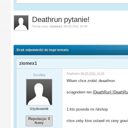
Deathrun pytanie!
Temat rozp.
ziomex1
,
06.03.2011 16:49
Brak odpowiedzi do tego tematu
ziomex1
Napisano
06.03.2011 16:49
Życzliwy
Witam chce zrobić deaathrun
sciągnolem ten
[DeathRun] [DeathR
Użytkownik
1:kto przerobi mi /drshop
Reputacja: 0
chce zeby ktos ustawil mi ceny gravi
Nowy