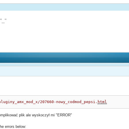
"_"
pluginy_amx_mod_x/207660-nowy_codmod_pepsi.
html
omplikować plik ale wyskoczył mi "ERROR"
the errors below: