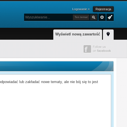
Logowanie »
Rejestracja
Ten temat
Wyświetl nową zawartość
powiadać lub zakładać nowe tematy, ale nie bój się to jest