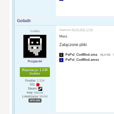
Goliath
Napisano
06.03.2011 17:06
Godlike
Masz.
Załączone pliki
PePsI_CodMod.sma
55,4 KB
3
PePsI_CodMod.amxx
Przyjaciel
Reputacja: 1 238
Godlike
Postów:
2 334
GG:
Steam:
Imię:
Maciej
Lokalizacja:
Mońki
OFFLINE