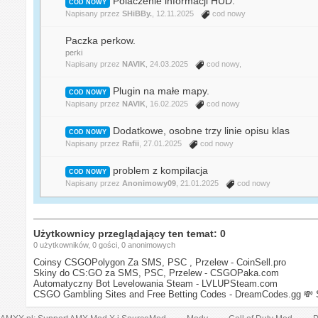
Polaczenie informacji HUD.
COD NOWY
Napisany przez
SHiBBy.
, 12.11.2025
cod nowy
Paczka perkow.
perki
Napisany przez
NAVIK
, 24.03.2025
cod nowy
,
Plugin na małe mapy.
COD NOWY
Napisany przez
NAVIK
, 16.02.2025
cod nowy
Dodatkowe, osobne trzy linie opisu klas
COD NOWY
Napisany przez
Rafii
, 27.01.2025
cod nowy
problem z kompilacja
COD NOWY
Napisany przez
Anonimowy09
, 21.01.2025
cod nowy
Użytkownicy przeglądający ten temat: 0
0 użytkowników, 0 gości, 0 anonimowych
Coinsy CSGOPolygon Za SMS, PSC , Przelew - CoinSell.pro
Skiny do CS:GO za SMS, PSC, Przelew - CSGOPaka.com
Automatyczny Bot Levelowania Steam - LVLUPSteam.com
CSGO Gambling Sites and Free Betting Codes - DreamCodes.gg
💸 