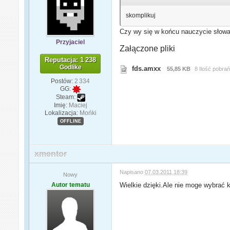
skomplikuj
Czy wy się w końcu nauczycie słowa
Przyjaciel
Załączone pliki
Reputacja: 1 238
Godlike
fds.amxx
55,85 KB
8 Ilość pobra
Postów:
2 334
GG:
Steam:
Imię:
Maciej
Lokalizacja:
Mońki
OFFLINE
xmentor
Napisano
07.03.2011 18:39
Nowy
Autor tematu
Wielkie dzięki.Ale nie moge wybrać k