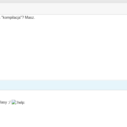
 "kompilacja"? Masz.
ń
lasy ;/