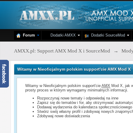
Forum
Dodatki AMXX
Dodatki SourceMod
AMXX.pl: Support AMX Mod X i SourceMod
→
Mod
Witamy w Nieoficjalnym polskim support'cie AMX Mod X
Witamy w Nieoficjalnym polskim support'cie
AMX
Mod X, jak w
prosty proces w którym wymagamy minimalnych informacji.
Rozpoczynaj nowe tematy i odpowiedaj na inne
Zapisz się do tematów i for, aby otrzymywać automatyc
Dodawaj wydarzenia do kalendarza społecznościowego
Stwórz swój własny profil i zdobywaj nowych znajomyc
Zdobywaj nowe doświadczenia