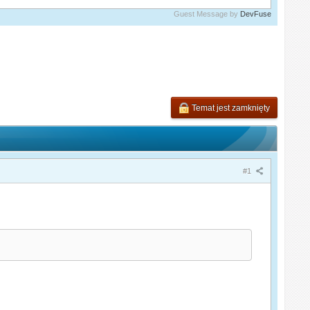
Guest Message by
DevFuse
Temat jest zamknięty
#1