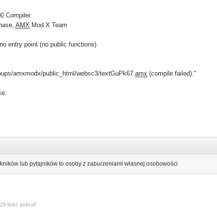
0 Compiler.
hase,
AMX
Mod X Team
o entry point (no public functions)
/groups/amxmodx/public_html/websc3/textGuPk67.
amx
(compile failed)."
xe:
kników lub pytajników to osoby z zaburzeniami własnej osobowości
29 Ilość pobrań