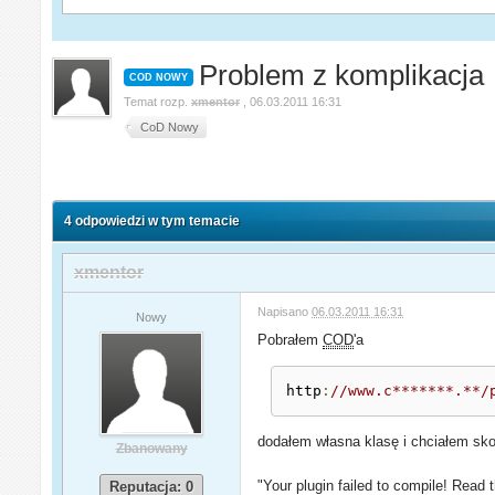
Problem z komplikacja
COD NOWY
Temat rozp.
xmentor
,
06.03.2011 16:31
CoD Nowy
4 odpowiedzi w tym temacie
xmentor
Napisano
06.03.2011 16:31
Nowy
Pobrałem
COD
'a
http
:
//www.c*******.**/
dodałem własna klasę i chciałem sk
Zbanowany
"Your plugin failed to compile! Read 
Reputacja: 0