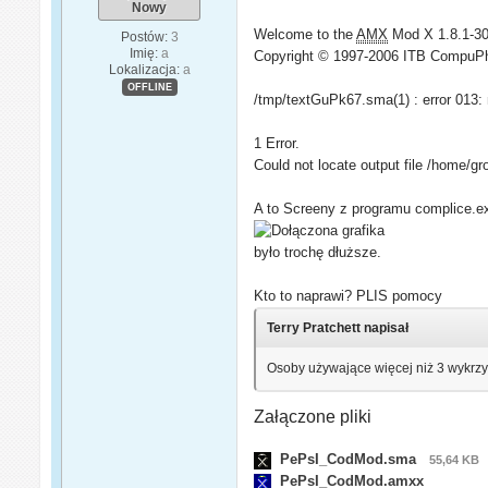
Nowy
Welcome to the
AMX
Mod X 1.8.1-30
Postów:
3
Imię:
a
Copyright © 1997-2006 ITB CompuP
Lokalizacja:
a
OFFLINE
/tmp/textGuPk67.sma(1) : error 013: n
1 Error.
Could not locate output file /home
A to Screeny z programu complice.e
było trochę dłuższe.
Kto to naprawi? PLIS pomocy
Terry Pratchett napisał
Osoby używające więcej niż 3 wykrzy
Załączone pliki
PePsI_CodMod.sma
55,64 KB
PePsI_CodMod.amxx