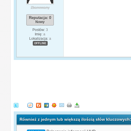
Zbanowany
Reputacja: 0
Nowy
Postów:
3
Imię:
a
Lokalizacja:
a
OFFLINE
Również z jednym lub większą ilością słów kluczowyc