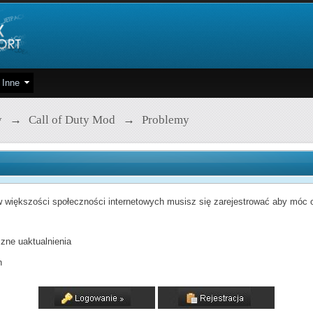
Inne
y
→
Call of Duty Mod
→
Problemy
 większości społeczności internetowych musisz się zarejestrować aby móc od
zne uaktualnienia
h