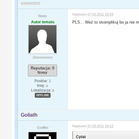
xmentor
Napisano
07.03.2011 18:03
Nowy
Autor tematu
PLS... Weź to skomplikuj bo ja nie 
Zbanowany
Reputacja: 0
Nowy
Postów:
3
Imię:
a
Lokalizacja:
a
OFFLINE
Goliath
Napisano
07.03.2011 18:12
Godlike
Cytat