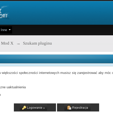
Inne
 Mod X
→
Szukam pluginu
 większości społeczności internetowych musisz się zarejestrować aby móc od
zne uaktualnienia
h