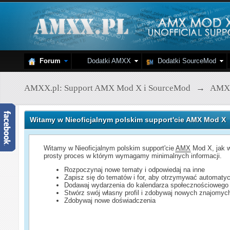
Forum
Dodatki AMXX
Dodatki SourceMod
AMXX.pl: Support AMX Mod X i SourceMod
→
AMX
Witamy w Nieoficjalnym polskim support'cie AMX Mod X
Witamy w Nieoficjalnym polskim support'cie
AMX
Mod X, jak w
prosty proces w którym wymagamy minimalnych informacji.
Rozpoczynaj nowe tematy i odpowiedaj na inne
Zapisz się do tematów i for, aby otrzymywać automatyc
Dodawaj wydarzenia do kalendarza społecznościowego
Stwórz swój własny profil i zdobywaj nowych znajomyc
Zdobywaj nowe doświadczenia