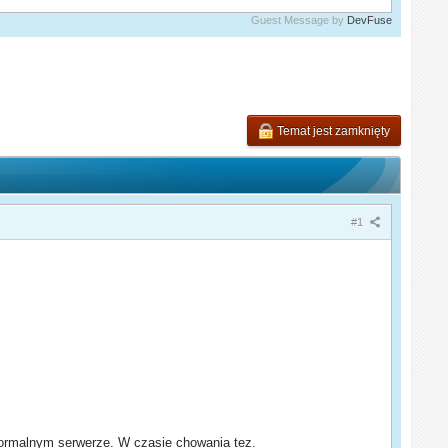
Guest Message by
DevFuse
Temat jest zamknięty
#1
 normalnym serwerze. W czasie chowania tez.