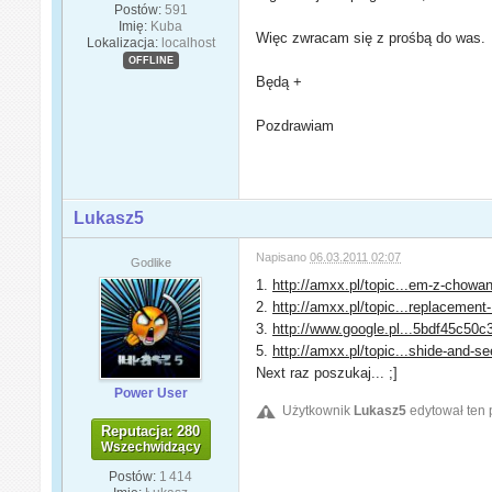
Postów:
591
Imię:
Kuba
Więc zwracam się z prośbą do was.
Lokalizacja:
localhost
OFFLINE
Będą +
Pozdrawiam
Lukasz5
Napisano
06.03.2011 02:07
Godlike
1.
http://amxx.pl/topic...em-z-chowa
2.
http://amxx.pl/topic...replacement-
3.
http://www.google.pl...5bdf45c50c
5.
http://amxx.pl/topic...shide-and-se
Next raz poszukaj... ;]
Power User
Użytkownik
Lukasz5
edytował ten 
Reputacja: 280
Wszechwidzący
Postów:
1 414