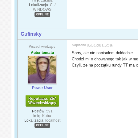
Imię:
Łukasz
Lokalizacja:
C: /
WINDOWS
OFFLINE
Gufinsky
Napisano
06.03.2011 12:04
Wszechwiedzący
Autor tematu
Sorry, ale nie napisałem dokładnie.
Chodzi mi o chowanego tak jak w naz
Czyli, że na początku rundy TT ma xx
Power User
Reputacja: 267
Wszechwidzący
Postów:
591
Imię:
Kuba
Lokalizacja:
localhost
OFFLINE