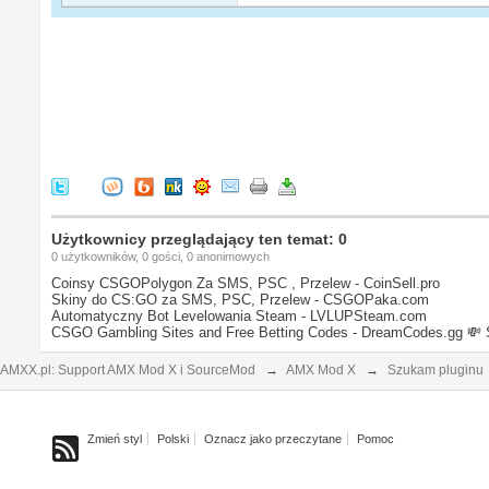
Użytkownicy przeglądający ten temat: 0
0 użytkowników, 0 gości, 0 anonimowych
Coinsy CSGOPolygon Za SMS, PSC , Przelew - CoinSell.pro
Skiny do CS:GO za SMS, PSC, Przelew - CSGOPaka.com
Automatyczny Bot Levelowania Steam - LVLUPSteam.com
CSGO Gambling Sites and Free Betting Codes - DreamCodes.gg
💸 
AMXX.pl: Support AMX Mod X i SourceMod
→
AMX Mod X
→
Szukam pluginu
Zmień styl
Polski
Oznacz jako przeczytane
Pomoc