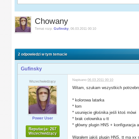
Chowany
Temat rozp.
Gufinsky
,
06.03.2011 00:10
2 odpowiedzi w tym temacie
Gufinsky
Napisano
06.03.2011 00:10
Wszechwiedzący
Witam, szukam wszystkich potrzebn
* kolorowa latarka
* łom
* usunięcie głośnika jeśli ktoś mówi
Power User
* brak celownika u tt
* główny plugin HNS + konfiguracja a
Reputacja: 267
Wszechwidzący
Wgrałem jakiś plugin HNS, tt ma xx 