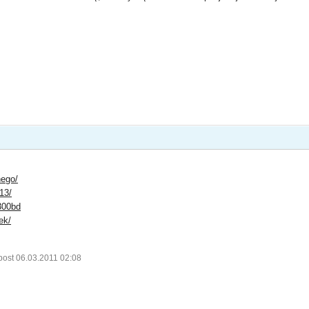
nego/
13/
300bd
ek/
post 06.03.2011 02:08