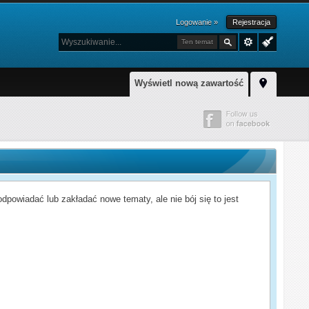
Logowanie »
Rejestracja
Ten temat
Wyświetl nową zawartość
powiadać lub zakładać nowe tematy, ale nie bój się to jest