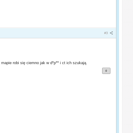
#3
apie robi się ciemno jak w d*p** i ct ich szukają.
0