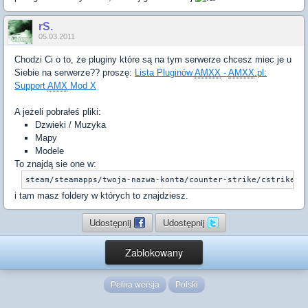
rS.
05.03.2011
Chodzi Ci o to, że pluginy które są na tym serwerze chcesz miec je u
Siebie na serwerze?? proszę:
Lista Pluginów
AMXX
-
AMXX
.pl:
Support
AMX
Mod X
A jeżeli pobrałeś pliki:
Dzwieki / Muzyka
Mapy
Modele
To znajdą sie one w:
steam/steamapps/twoja-nazwa-konta/counter-strike/cstrike_p
i tam masz foldery w których to znajdziesz.
Udostępnij
Udostępnij
Zablokowany
Pełna wersja
Polski