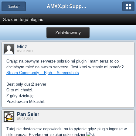
AMXX.pl: Support AMX Mod X i SourceMod
← Szukam pluginu
Szukam tego pluginu
Zablokowany
Micz
05.03.2011
Grając na pewnym serverze pobrało mi plugin i mam teraz to co
chciałbym mieć na swoim serverze. Jest ktoś w stanie mi pomóc?
Steam Community :: Bjah :: Screenshots
Best only dust2 server
O to mi chodzi.
Z góry dziękuję.
Pozdrawiam Mikashil.
Pan Seler
05.03.2011
Tutaj nie dostaniesz odpowiedzi na to pytanie gdyż plugin ingeruje w
pliki gracza. Przykro mi, szukaj gdzie indziej