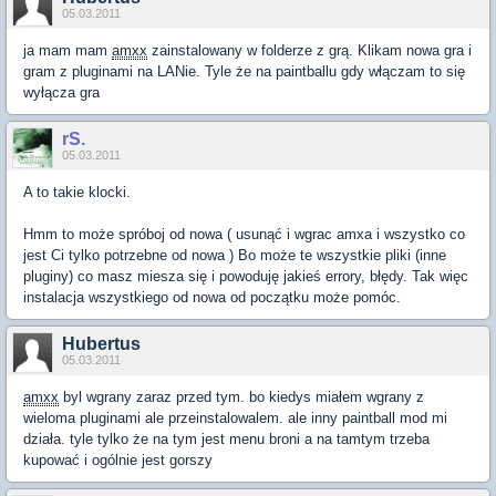
05.03.2011
ja mam mam
amxx
zainstalowany w folderze z grą. Klikam nowa gra i
gram z pluginami na LANie. Tyle że na paintballu gdy włączam to się
wyłącza gra
rS.
05.03.2011
A to takie klocki.
Hmm to może spróboj od nowa ( usunąć i wgrac amxa i wszystko co
jest Ci tylko potrzebne od nowa ) Bo może te wszystkie pliki (inne
pluginy) co masz miesza się i powoduję jakieś errory, błędy. Tak więc
instalacja wszystkiego od nowa od początku może pomóc.
Hubertus
05.03.2011
amxx
byl wgrany zaraz przed tym. bo kiedys miałem wgrany z
wieloma pluginami ale przeinstalowalem. ale inny paintball mod mi
działa. tyle tylko że na tym jest menu broni a na tamtym trzeba
kupować i ogólnie jest gorszy