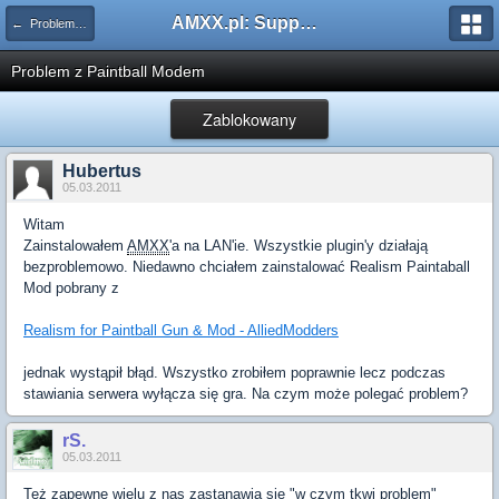
AMXX.pl: Support AMX Mod X i SourceMod
← Problemy z pluginami
Problem z Paintball Modem
Zablokowany
Hubertus
05.03.2011
Witam
Zainstalowałem
AMXX
'a na LAN'ie. Wszystkie plugin'y działają
bezproblemowo. Niedawno chciałem zainstalować Realism Paintaball
Mod pobrany z
Realism for Paintball Gun & Mod - AlliedModders
jednak wystąpił błąd. Wszystko zrobiłem poprawnie lecz podczas
stawiania serwera wyłącza się gra. Na czym może polegać problem?
rS.
05.03.2011
Też zapewne wielu z nas zastanawia się "w czym tkwi problem"