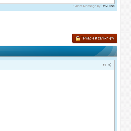
Guest Message by
DevFuse
Temat jest zamknięty
#1