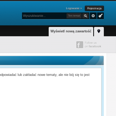
Logowanie »
Rejestracja
Ten temat
Wyświetl nową zawartość
powiadać lub zakładać nowe tematy, ale nie bój się to jest