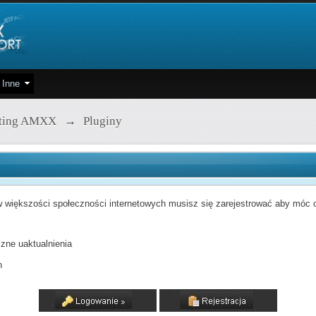
Inne
pting AMXX
→
Pluginy
 większości społeczności internetowych musisz się zarejestrować aby móc od
zne uaktualnienia
h