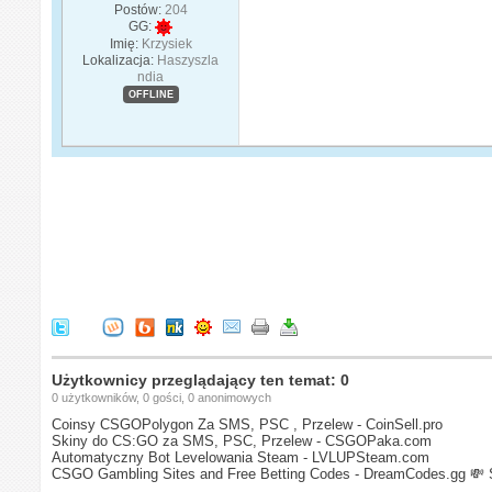
Postów:
204
GG:
Imię:
Krzysiek
Lokalizacja:
Haszyszla
ndia
OFFLINE
Użytkownicy przeglądający ten temat: 0
0 użytkowników, 0 gości, 0 anonimowych
Coinsy CSGOPolygon Za SMS, PSC , Przelew - CoinSell.pro
Skiny do CS:GO za SMS, PSC, Przelew - CSGOPaka.com
Automatyczny Bot Levelowania Steam - LVLUPSteam.com
CSGO Gambling Sites and Free Betting Codes - DreamCodes.gg
💸 