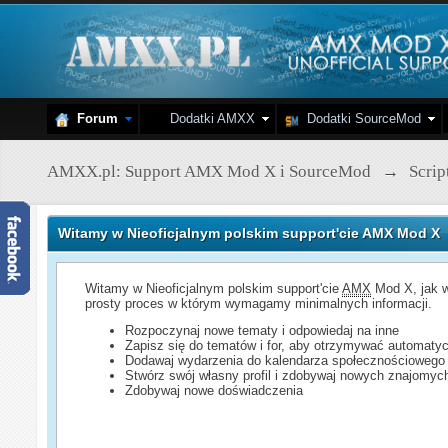
Forum
Dodatki AMXX
Dodatki SourceMod
AMXX.pl: Support AMX Mod X i SourceMod
→
Scri
Witamy w Nieoficjalnym polskim support'cie AMX Mod X
Witamy w Nieoficjalnym polskim support'cie
AMX
Mod X, jak w
prosty proces w którym wymagamy minimalnych informacji.
Rozpoczynaj nowe tematy i odpowiedaj na inne
Zapisz się do tematów i for, aby otrzymywać automatyc
Dodawaj wydarzenia do kalendarza społecznościowego
Stwórz swój własny profil i zdobywaj nowych znajomyc
Zdobywaj nowe doświadczenia