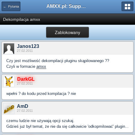
AMXX.pl: Support AMX Mod X i SourceMod
← Pytania
Dekompilacja amxx
Zablokowany
Janos123
27.02.2011
Czy jest możliwość dekompilacji pluginu skąpilowanego ??
Czyli w formacie
amxx
DarkGL
27.02.2011
wpełni ? do kodu przed kompilacja ? nie
AmD
27.02.2011
czemu ludzie nie używają opcji szukaj.
Gdzieś już był temat, że nie da się całkowicie 'odkopmilować' plugin...