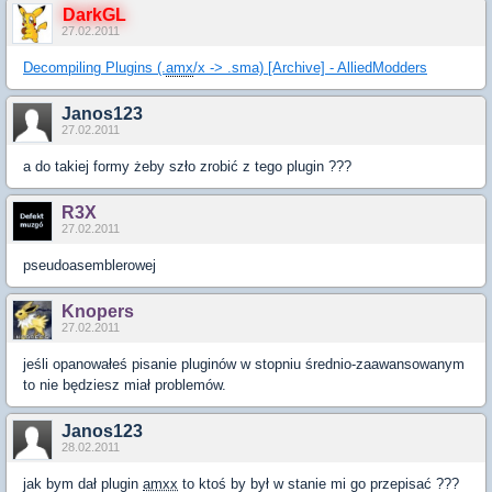
DarkGL
27.02.2011
Decompiling Plugins (.
amx
/x -> .sma) [Archive] - AlliedModders
Janos123
27.02.2011
a do takiej formy żeby szło zrobić z tego plugin ???
R3X
27.02.2011
pseudoasemblerowej
Knopers
27.02.2011
jeśli opanowałeś pisanie pluginów w stopniu średnio-zaawansowanym
to nie będziesz miał problemów.
Janos123
28.02.2011
jak bym dał plugin
amxx
to ktoś by był w stanie mi go przepisać ???