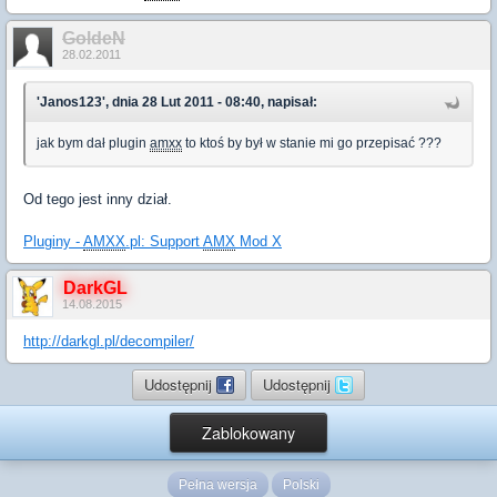
GoldeN
28.02.2011
'Janos123', dnia 28 Lut 2011 - 08:40, napisał:
jak bym dał plugin
amxx
to ktoś by był w stanie mi go przepisać ???
Od tego jest inny dział.
Pluginy -
AMXX
.pl: Support
AMX
Mod X
DarkGL
14.08.2015
http://darkgl.pl/decompiler/
Udostępnij
Udostępnij
Zablokowany
Pełna wersja
Polski