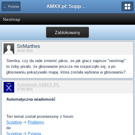
AMXX.pl: Support AMX Mod X i SourceMod
← Pytania
Nextmap
Zablokowany
SirMarthes
26.02.2011
Siemka, czy da rade zmienić jakos, że jak gracz napisze "nextmap"
to żeby pisało, że głosowanie jeszcze nie rozpoczęło się, a po
głosowaniu pokazywało mapę, która została wybrana w głosowaniu?
Adminek AMXX.PL
27.02.2011
Automatyczna wiadomość
Ten temat został przeniesiony z forum:
Scripting
->
Problemy
do
Scripting
->
Pytania