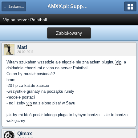
AMXX.pl: Support AMX Mod X i SourceMod
← Szukam pluginu
Vip na server Paintball
Zablokowany
Mat!
26.02.2011
Witam szukałem wszędzie ale nigdzie nie znalazłem pluginu
Vip
, a
dokładnie chodzi mi o vipa na server Paintball...
Co on by musiał posiadać?
hmm...
-20 hp za każde zabicie
-wszystkie granaty na początku rundy
-modele postaci
- no i żeby
vip
na zielono pisał w Sayu
jak by mi ktoś podał takiego pluga to byłbym bardzo... ale to bardzo
wdzięczny
Qimax