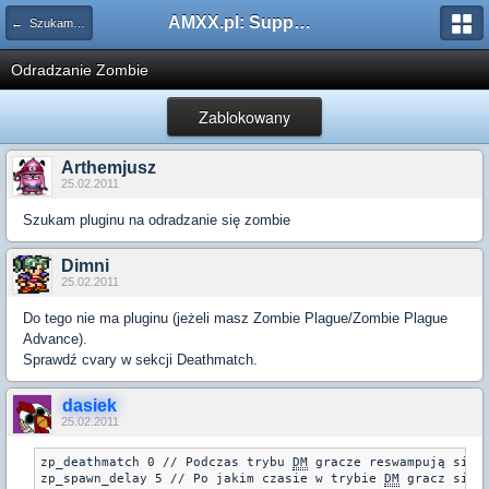
AMXX.pl: Support AMX Mod X i SourceMod
← Szukam pluginu
Odradzanie Zombie
Zablokowany
Arthemjusz
25.02.2011
Szukam pluginu na odradzanie się zombie
Dimni
25.02.2011
Do tego nie ma pluginu (jeżeli masz Zombie Plague/Zombie Plague
Advance).
Sprawdź cvary w sekcji Deathmatch.
dasiek
25.02.2011
zp_deathmatch 0 // Podczas trybu 
DM
 gracze reswampują sie j
zp_spawn_delay 5 // Po jakim czasie w trybie 
DM
 gracz sie 