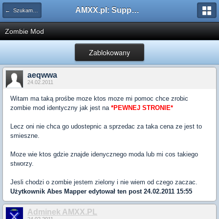
AMXX.pl: Support AMX Mod X i SourceMod
← Szukam pluginu
Zombie Mod
Zablokowany
aeqwwa
24.02.2011
Witam ma taką prośbe moze ktos moze mi pomoc chce zrobic
zombie mod identyczny jak jest na
*PEWNEJ STRONIE*
Lecz oni nie chca go udostepnic a sprzedac za taka cena ze jest to
smieszne.
Moze wie ktos gdzie znajde idenycznego moda lub mi cos takiego
stworzy.
Jesli chodzi o zombie jestem zielony i nie wiem od czego zaczac.
Użytkownik
Abes Mapper
edytował ten post 24.02.2011 15:55
Adminek AMXX.PL