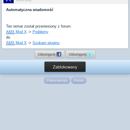
24.02.2011
Automatyczna wiadomość
Ten temat został przeniesiony z forum:
AMX
Mod X
->
Problemy
do
AMX
Mod X
->
Szukam pluginu
Udostępnij
Udostępnij
Zablokowany
Pełna wersja
Polski