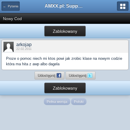
AMXX.pl: Support AMX Mod X i SourceMod
← Pytania
Nowy Cod
Zablokowany
arkojap
22.02.2011
Proze o pomoc niech mi ktos powi jak zrobic klase na nowym codzie
która ma hita z awp albo dagela
Udostępnij
Udostępnij
Zablokowany
Pełna wersja
Polski