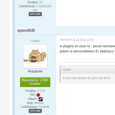
Postów:
21
Lokalizacja:
Częstocho
wa
OFFLINE
speedkill
Napisano
21.02.2011 14:30
Godlike
w plugins.ini usun to ; przed restmen
potem w amxmodmenu 9 i bedziesz mi
Cytat
Przyjaciel
If you can dream it, you can do it.
Reputacja: 1 592
Godlike
Postów:
2 733
GG:
Steam:
Imię:
Michał
Lokalizacja:
Prudnik
OFFLINE