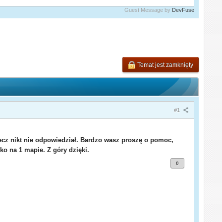
Guest Message by
DevFuse
Temat jest zamknięty
#1
lecz nikt nie odpowiedział. Bardzo wasz proszę o pomoc,
ko na 1 mapie. Z góry dzięki.
0