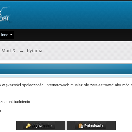
Inne
 Mod X
→
Pytania
 większości społeczności internetowych musisz się zarejestrować aby móc od
zne uaktualnienia
h