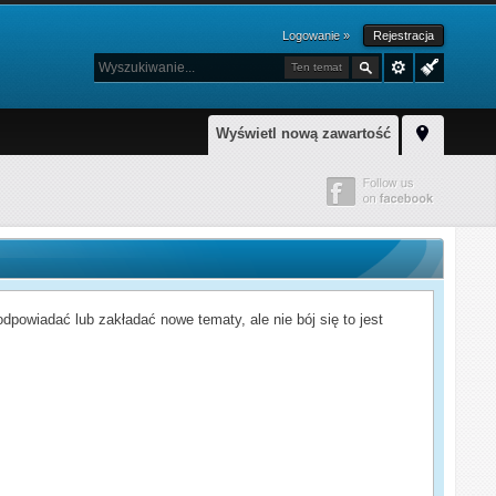
Logowanie »
Rejestracja
Ten temat
Wyświetl nową zawartość
powiadać lub zakładać nowe tematy, ale nie bój się to jest