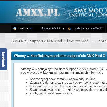
Forum
Dodatki AMXX
Dodatki SourceMod
AMXX.pl: Support AMX Mod X i SourceMod
→
AMX
Witamy w Nieoficjalnym polskim support'cie AMX Mod X
Witamy w Nieoficjalnym polskim support'cie
AMX
Mod X, jak w
prosty proces w którym wymagamy minimalnych informacji.
Rozpoczynaj nowe tematy i odpowiedaj na inne
Zapisz się do tematów i for, aby otrzymywać automatyc
Dodawaj wydarzenia do kalendarza społecznościowego
Stwórz swój własny profil i zdobywaj nowych znajomyc
Zdobywaj nowe doświadczenia