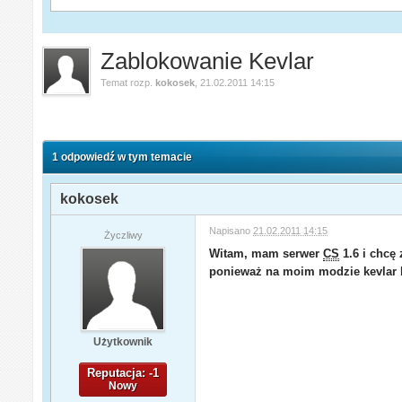
Zablokowanie Kevlar
Temat rozp.
kokosek
,
21.02.2011 14:15
1 odpowiedź w tym temacie
kokosek
Napisano
21.02.2011 14:15
Życzliwy
Witam, mam serwer
CS
1.6 i chcę
ponieważ na moim modzie kevlar bu
Użytkownik
Reputacja: -1
Nowy