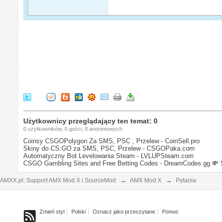
Użytkownicy przeglądający ten temat: 0
0 użytkowników, 0 gości, 0 anonimowych
Coinsy CSGOPolygon Za SMS, PSC , Przelew - CoinSell.pro
Skiny do CS:GO za SMS, PSC, Przelew - CSGOPaka.com
Automatyczny Bot Levelowania Steam - LVLUPSteam.com
CSGO Gambling Sites and Free Betting Codes - DreamCodes.gg
💸 
AMXX.pl: Support AMX Mod X i SourceMod
→
AMX Mod X
→
Pytania
Zmień styl
Polski
Oznacz jako przeczytane
Pomoc