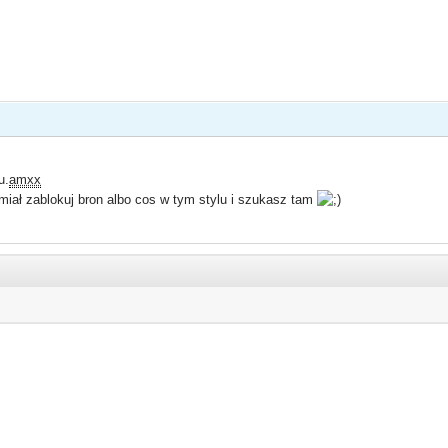
u.
amxx
ał zablokuj bron albo cos w tym stylu i szukasz tam