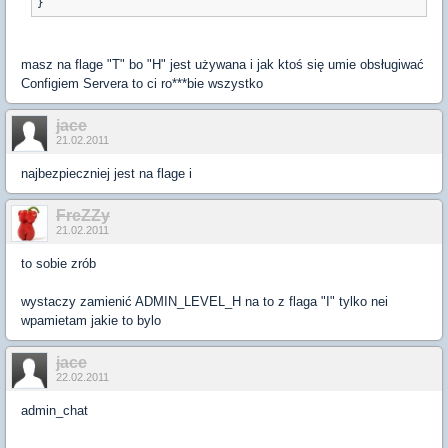
masz na flage "T" bo "H" jest używana i jak ktoś się umie obsługiwać
Configiem Servera to ci ro***bie wszystko
jace
21.02.2011
najbezpieczniej jest na flage i
FreZZy
21.02.2011
to sobie zrób
wystaczy zamienić ADMIN_LEVEL_H na to z flaga "I" tylko nei
wpamietam jakie to bylo
jace
22.02.2011
admin_chat