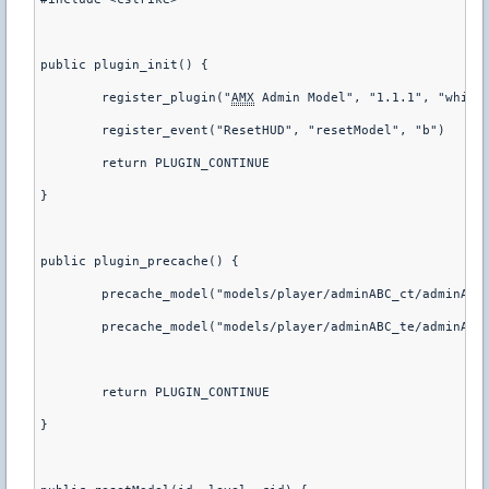
public plugin_init() { 
        register_plugin("
AMX
 Admin Model", "1.1.1", "white
        register_event("ResetHUD", "resetModel", "b") 
        return PLUGIN_CONTINUE 
} 
public plugin_precache() { 
        precache_model("models/player/adminABC_ct/adminABC
        precache_model("models/player/adminABC_te/adminABC
        return PLUGIN_CONTINUE 
} 