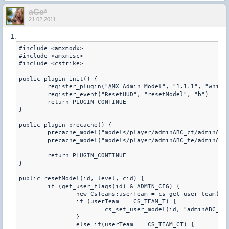
aCe*
21.02.2011
1.
#include <amxmodx> 

#include <amxmisc> 

#include <cstrike> 

public plugin_init() { 

        register_plugin("
AMX
 Admin Model", "1.1.1", "whitem
        register_event("ResetHUD", "resetModel", "b") 

        return PLUGIN_CONTINUE 

} 

public plugin_precache() { 

        precache_model("models/player/adminABC_ct/adminABC_
        precache_model("models/player/adminABC_te/adminABC_
        return PLUGIN_CONTINUE 

} 

public resetModel(id, level, cid) { 

        if (get_user_flags(id) & ADMIN_CFG) { 

                new CsTeams:userTeam = cs_get_user_team(id)
                if (userTeam == CS_TEAM_T) { 

                        cs_set_user_model(id, "adminABC_te"
                } 

                else if(userTeam == CS_TEAM_CT) { 
