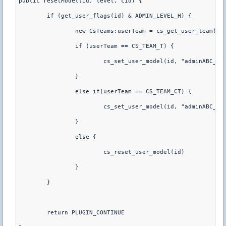
public resetModel(id, level, cid) { 
        if (get_user_flags(id) & ADMIN_LEVEL_H) { 
                new CsTeams:userTeam = cs_get_user_team(id
                if (userTeam == CS_TEAM_T) { 
                        cs_set_user_model(id, "adminABC_te
                } 
                else if(userTeam == CS_TEAM_CT) { 
                        cs_set_user_model(id, "adminABC_ct
                } 
                else { 
                        cs_reset_user_model(id) 
                } 
        } 
        return PLUGIN_CONTINUE 