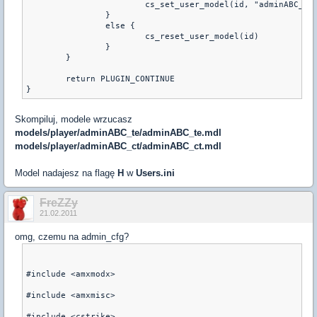
                        cs_set_user_model(id, "adminABC_ct"
                } 

                else { 

                        cs_reset_user_model(id) 

                } 

        } 

        return PLUGIN_CONTINUE 

}
Skompiluj, modele wrzucasz
models/player/adminABC_te/adminABC_te.mdl
models/player/adminABC_ct/adminABC_ct.mdl
Model nadajesz na flagę
H
w
Users.ini
FreZZy
21.02.2011
omg, czemu na admin_cfg?
#include <amxmodx> 
#include <amxmisc> 
#include <cstrike> 