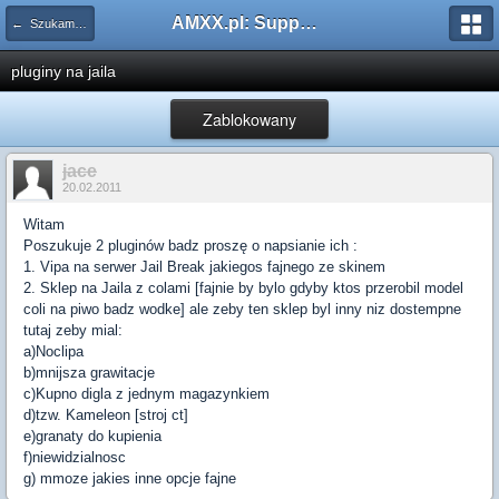
AMXX.pl: Support AMX Mod X i SourceMod
← Szukam pluginu
pluginy na jaila
Zablokowany
jace
20.02.2011
Witam
Poszukuje 2 pluginów badz proszę o napsianie ich :
1. Vipa na serwer Jail Break jakiegos fajnego ze skinem
2. Sklep na Jaila z colami [fajnie by bylo gdyby ktos przerobil model
coli na piwo badz wodke] ale zeby ten sklep byl inny niz dostempne
tutaj zeby mial:
a)Noclipa
b)mnijsza grawitacje
c)Kupno digla z jednym magazynkiem
d)tzw. Kameleon [stroj ct]
e)granaty do kupienia
f)niewidzialnosc
g) mmoze jakies inne opcje fajne