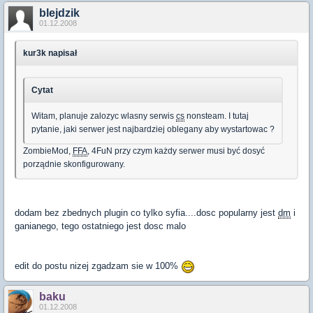
blejdzik
01.12.2008
kur3k napisał
Cytat
Witam, planuje zalozyc wlasny serwis
cs
nonsteam. I tutaj
pytanie, jaki serwer jest najbardziej oblegany aby wystartowac ?
ZombieMod,
FFA
, 4FuN przy czym każdy serwer musi być dosyć
porządnie skonfigurowany.
dodam bez zbednych plugin co tylko syfia....dosc popularny jest
dm
i
ganianego, tego ostatniego jest dosc malo
edit do postu nizej zgadzam sie w 100%
baku
01.12.2008