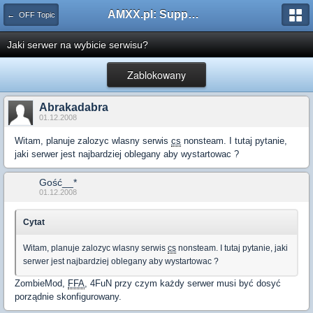
AMXX.pl: Support AMX Mod X i SourceMod
← OFF Topic
Jaki serwer na wybicie serwisu?
Zablokowany
Abrakadabra
01.12.2008
Witam, planuje zalozyc wlasny serwis
cs
nonsteam. I tutaj pytanie,
jaki serwer jest najbardziej oblegany aby wystartowac ?
Gość__*
01.12.2008
Cytat
Witam, planuje zalozyc wlasny serwis
cs
nonsteam. I tutaj pytanie, jaki
serwer jest najbardziej oblegany aby wystartowac ?
ZombieMod,
FFA
, 4FuN przy czym każdy serwer musi być dosyć
porządnie skonfigurowany.