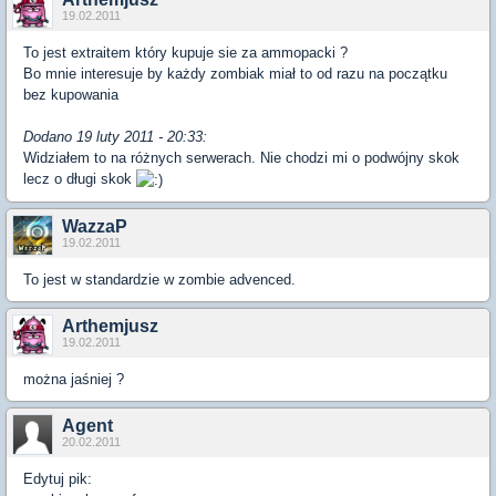
19.02.2011
To jest extraitem który kupuje sie za ammopacki ?
Bo mnie interesuje by każdy zombiak miał to od razu na początku
bez kupowania
Dodano 19 luty 2011 - 20:33:
Widziałem to na różnych serwerach. Nie chodzi mi o podwójny skok
lecz o długi skok
WazzaP
19.02.2011
To jest w standardzie w zombie advenced.
Arthemjusz
19.02.2011
można jaśniej ?
Agent
20.02.2011
Edytuj pik: