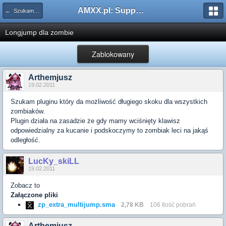
AMXX.pl: Support AMX Mod X i SourceMod
← Szukam pluginu
Longjump dla zombie
Zablokowany
Arthemjusz
19.02.2011
Szukam pluginu który da możliwość długiego skoku dla wszystkich
zombiaków.
Plugin działa na zasadzie że gdy mamy wciśnięty klawisz
odpowiedzialny za kucanie i podskoczymy to zombiak leci na jakąś
odległość.
LucKy_skiLL
19.02.2011
Zobacz to
Załączone pliki
zp_extra_multijump.sma
2,78 KB
106 Ilość pobrań
Arthemjusz