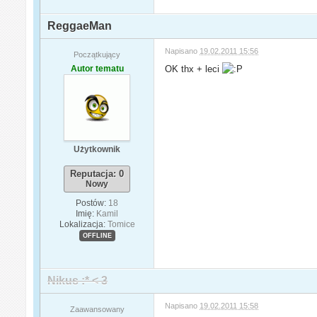
ReggaeMan
Napisano
19.02.2011 15:56
Początkujący
Autor tematu
OK thx + leci
Użytkownik
Reputacja: 0
Nowy
Postów:
18
Imię:
Kamil
Lokalizacja:
Tomice
OFFLINE
Nikus :* < 3
Napisano
19.02.2011 15:58
Zaawansowany