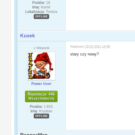
Postów:
18
Imię:
Kamil
Lokalizacja:
Tomice
OFFLINE
Kusek
Napisano
19.02.2011 14:08
z Wikipedii
stary czy nowy?
Power User
Reputacja: 446
Wszechobecny
Postów:
1 655
Imię:
Krystian
OFFLINE