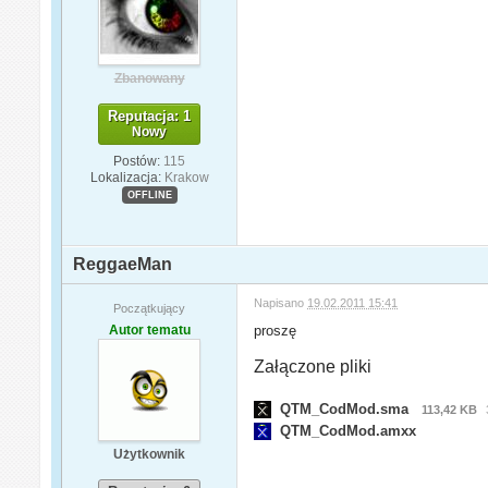
Zbanowany
Reputacja: 1
Nowy
Postów:
115
Lokalizacja:
Krakow
OFFLINE
ReggaeMan
Napisano
19.02.2011 15:41
Początkujący
Autor tematu
proszę
Załączone pliki
QTM_CodMod.sma
113,42 KB
QTM_CodMod.amxx
Użytkownik