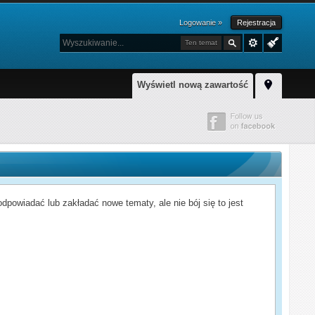
Logowanie »
Rejestracja
Ten temat
Wyświetl nową zawartość
powiadać lub zakładać nowe tematy, ale nie bój się to jest