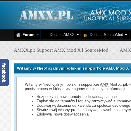
Forum
Dodatki AMXX
Dodatki SourceMod
AMXX.pl: Support AMX Mod X i SourceMod
→
AMX
Witamy w Nieoficjalnym polskim support'cie AMX Mod X
Witamy w Nieoficjalnym polskim support'cie
AMX
Mod X, jak w
prosty proces w którym wymagamy minimalnych informacji.
Rozpoczynaj nowe tematy i odpowiedaj na inne
Zapisz się do tematów i for, aby otrzymywać automatyc
Dodawaj wydarzenia do kalendarza społecznościowego
Stwórz swój własny profil i zdobywaj nowych znajomyc
Zdobywaj nowe doświadczenia