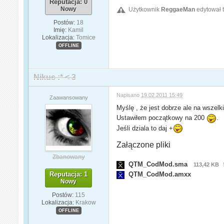
Reputacja: 0
Nowy
Użytkownik
ReggaeMan
edytował t
Postów:
18
Imię:
Kamil
Lokalizacja:
Tomice
OFFLINE
Nikus :* < 3
Napisano
19.02.2011 15:49
Zaawansowany
Myślę , że jest dobrze ale na wsze
Ustawiłem początkowy na 200
.
Jeśli dziala to daj +
Załączone pliki
Zbanowany
QTM_CodMod.sma
113,42 KB
Reputacja: 1
QTM_CodMod.amxx
Nowy
Postów:
115
Lokalizacja:
Krakow
OFFLINE