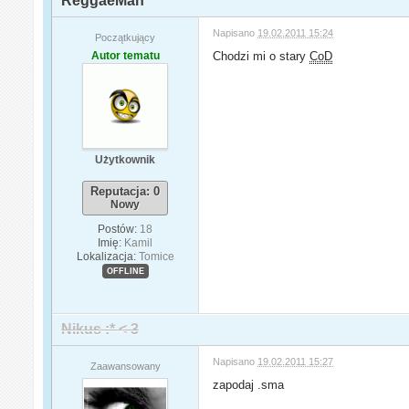
ReggaeMan
Napisano
19.02.2011 15:24
Początkujący
Autor tematu
Chodzi mi o stary
CoD
Użytkownik
Reputacja: 0
Nowy
Postów:
18
Imię:
Kamil
Lokalizacja:
Tomice
OFFLINE
Nikus :* < 3
Napisano
19.02.2011 15:27
Zaawansowany
zapodaj .sma