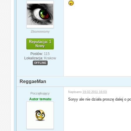
Zbanowany
Reputacja: 1
Nowy
Postów:
115
Lokalizacja:
Krakow
OFFLINE
ReggaeMan
Napisano
19.02.2011 16:03
Początkujący
Autor tematu
Soryy ale nie działa proszę dalej o 