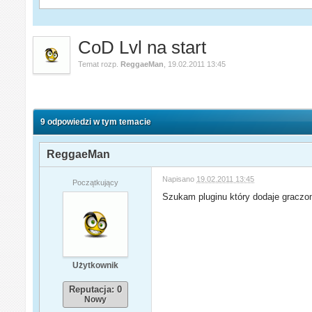
CoD Lvl na start
Temat rozp.
ReggaeMan
,
19.02.2011 13:45
9 odpowiedzi w tym temacie
ReggaeMan
Napisano
19.02.2011 13:45
Początkujący
Szukam pluginu który dodaje graczom
Użytkownik
Reputacja: 0
Nowy