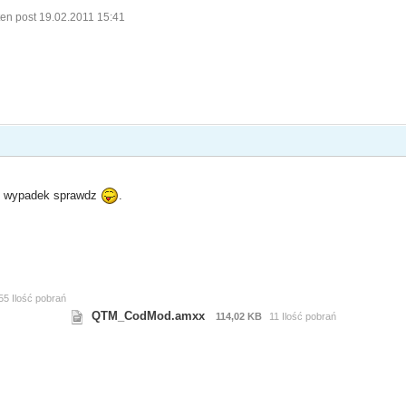
en post 19.02.2011 15:41
lki wypadek sprawdz
.
55 Ilość pobrań
QTM_CodMod.amxx
114,02 KB
11 Ilość pobrań