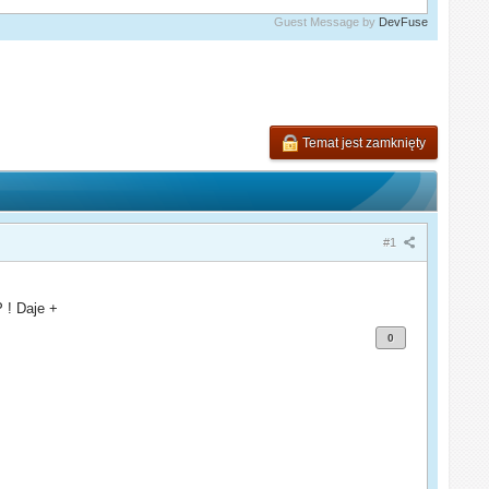
Guest Message by
DevFuse
Temat jest zamknięty
#1
 ! Daje +
0