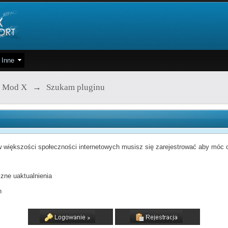
Inne
 Mod X
→
Szukam pluginu
 większości społeczności internetowych musisz się zarejestrować aby móc od
zne uaktualnienia
h