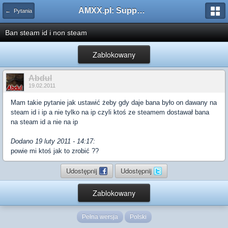
AMXX.pl: Support AMX Mod X i SourceMod
← Pytania
Ban steam id i non steam
Zablokowany
Abdul
19.02.2011
Mam takie pytanie jak ustawić żeby gdy daje bana było on dawany na
steam id i ip a nie tylko na ip czyli ktoś ze steamem dostawał bana
na steam id a nie na ip
Dodano 19 luty 2011 - 14:17:
powie mi ktoś jak to zrobić ??
Udostępnij
Udostępnij
Zablokowany
Pełna wersja
Polski