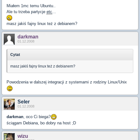
Miałem 1mc temu Ubuntu..
Ale tu trzeba partycje
etc
...
masz jakiś fajny linux też z debianem?
darkman
01.12.2008
Cytat
masz jakiś fajny linux też z debianem?
Powodzenia w dalszej integracji z systemami z rodziny Linux/Unix
Seler
01.12.2008
darkman
, oco Ci biega?
ściągam Debiana, bo dobry na host ;D
wizu