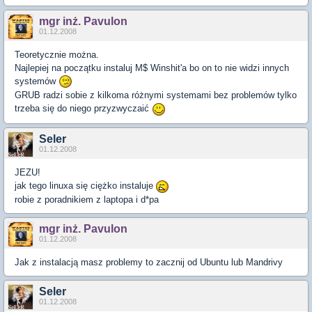
mgr inż. Pavulon
01.12.2008
Teoretycznie można.
Najlepiej na początku instaluj M$ Winshit'a bo on to nie widzi innych
systemów
GRUB radzi sobie z kilkoma różnymi systemami bez problemów tylko
trzeba się do niego przyzwyczaić
Seler
01.12.2008
JEZU!
jak tego linuxa się ciężko instaluje
robie z poradnikiem z laptopa i d*pa
mgr inż. Pavulon
01.12.2008
Jak z instalacją masz problemy to zacznij od Ubuntu lub Mandrivy
Seler
01.12.2008