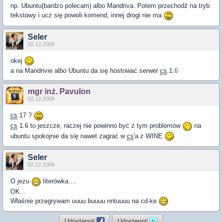
np. Ubuntu(bardzo polecam) albo Mandriva. Potem przechodź na tryb
tekstowy i ucz się powoli komend, innej drogi nie ma
Seler
02.12.2008
okej
a na Mandrivie albo Ubuntu da się hostować serwer
cs
.1.
6
mgr inż. Pavulon
02.12.2008
cs
17 ?
cs
1.6 to jeszcze, raczej nie powinno być z tym problemów
na
ubuntu spokojnie da się nawet zagrać w
cs
'a z WINE
Seler
02.12.2008
O jezu
literówka....
OK...
Właśnie przegrywam uuuu buuuu nntuuuu na cd-ke
Udostępnij
Udostępnij