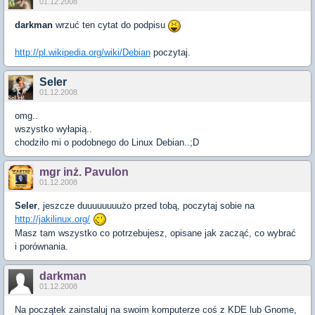
01.12.2008
darkman
wrzuć ten cytat do podpisu
http://pl.wikipedia.org/wiki/Debian
poczytaj.
Seler
01.12.2008
omg..
wszystko wyłapią..
chodziło mi o podobnego do Linux Debian..;D
mgr inż. Pavulon
01.12.2008
Seler
, jeszcze duuuuuuuużo przed tobą, poczytaj sobie na
http://jakilinux.org/
Masz tam wszystko co potrzebujesz, opisane jak zacząć, co wybrać
i porównania.
darkman
01.12.2008
Na początek zainstaluj na swoim komputerze coś z KDE lub Gnome,