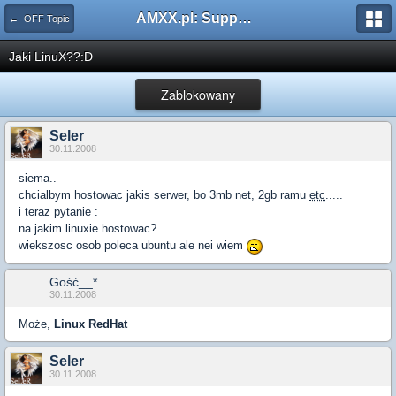
AMXX.pl: Support AMX Mod X i SourceMod
← OFF Topic
Jaki LinuX??:D
Zablokowany
Seler
30.11.2008
siema..
chcialbym hostowac jakis serwer, bo 3mb net, 2gb ramu
etc
.....
i teraz pytanie :
na jakim linuxie hostowac?
wiekszosc osob poleca ubuntu ale nei wiem
Gość__*
30.11.2008
Może,
Linux RedHat
Seler
30.11.2008