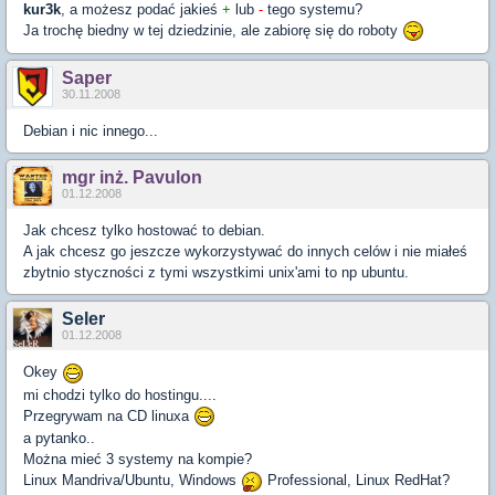
kur3k
, a możesz podać jakieś
+
lub
-
tego systemu?
Ja trochę biedny w tej dziedzinie, ale zabiorę się do roboty
Saper
30.11.2008
Debian i nic innego...
mgr inż. Pavulon
01.12.2008
Jak chcesz tylko hostować to debian.
A jak chcesz go jeszcze wykorzystywać do innych celów i nie miałeś
zbytnio styczności z tymi wszystkimi unix'ami to np ubuntu.
Seler
01.12.2008
Okey
mi chodzi tylko do hostingu....
Przegrywam na CD linuxa
a pytanko..
Można mieć 3 systemy na kompie?
Linux Mandriva/Ubuntu, Windows
Professional, Linux RedHat?