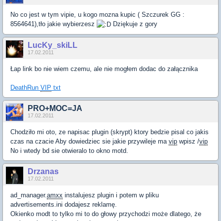
No co jest w tym vipie, u kogo mozna kupic ( Szczurek GG :
8564641),tło jakie wybierzesz
Dziękuje z gory
LucKy_skiLL
17.02.2011
Łap link bo nie wiem czemu, ale nie mogłem dodac do załącznika
DeathRun
VIP
txt
PRO+MOC=JA
17.02.2011
Chodziło mi oto, ze napisac plugin (skrypt) ktory bedzie pisal co jakis
czas na czacie Aby dowiedziec sie jakie przywileje ma
vip
wpisz /
vip
No i wtedy bd sie otwieralo to okno motd.
Drzanas
17.02.2011
ad_manager.
amxx
instalujesz plugin i potem w pliku
advertisements.ini dodajesz reklamę.
Okienko modt to tylko mi to do głowy przychodzi może dlatego, że