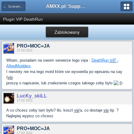
AMXX.pl: Support AMX Mod X i SourceMod
← Szukam pluginu
Plugin VIP DeathRun
Zablokowany
PRO+MOC=JA
17.02.2011
Witam, posiadam na swoim serwerze tego vipa :
DeathRun
ViP
-
AlliedModders
I niestety nie ma tego motd które sie wyswietla po wpisaniu na say
/
vip
.
proszę o napisanie, lub znalezienie czegos takiego zeby bylo
LucKy_skiLL
17.02.2011
A co chcesz zeby tam było? tło, koszt
vip
'a, co dostaje
vip
itp. ?
Najlepiej wypisz co chcesz.
PRO+MOC=JA
17.02.2011