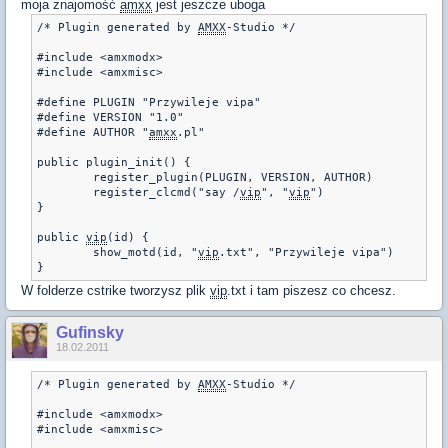
moja znajomość
amxx
jest jeszcze uboga
/* Plugin generated by 
AMXX
-Studio */ 

#include <amxmodx> 

#include <amxmisc> 

#define PLUGIN "Przywileje vipa" 

#define VERSION "1.0" 

#define AUTHOR "
amxx
.pl" 

public plugin_init() { 

        register_plugin(PLUGIN, VERSION, AUTHOR) 

        register_clcmd("say /
vip
", "
vip
") 

} 

public 
vip
(id) { 

        show_motd(id, "
vip
.txt", "Przywileje vipa") 

W folderze cstrike tworzysz plik
vip
.txt i tam piszesz co chcesz.
Gufinsky
18.02.2011
/* Plugin generated by 
AMXX
-Studio */ 

#include <amxmodx> 

#include <amxmisc> 
