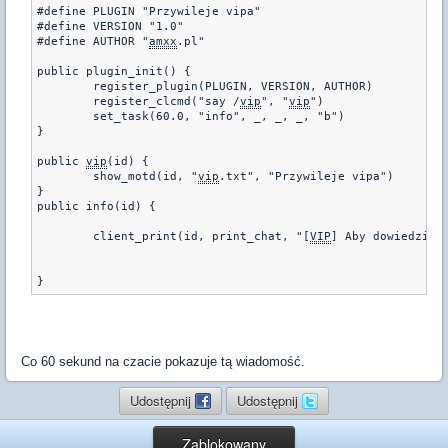
#define PLUGIN "Przywileje vipa" 

#define VERSION "1.0" 

#define AUTHOR "
amxx
.pl" 

public plugin_init() { 

        register_plugin(PLUGIN, VERSION, AUTHOR) 

        register_clcmd("say /
vip
", "
vip
") 

        set_task(60.0, "info", _, _, _, "b")  

} 

public 
vip
(id) { 

        show_motd(id, "
vip
.txt", "Przywileje vipa") 

}  

public info(id) {

	client_print(id, print_chat, "[
VIP
] Aby dowiedziec
}
Co 60 sekund na czacie pokazuje tą wiadomość.
Udostępnij
Udostępnij
Zablokowany