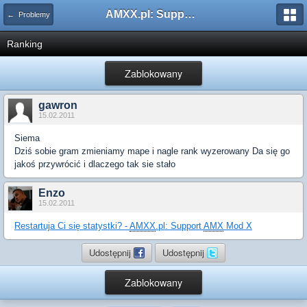
AMXX.pl: Support AMX Mod X i SourceMod
← Problemy
Ranking
Zablokowany
gawron
15.02.2011
Siema
Dziś sobie gram zmieniamy mape i nagle rank wyzerowany Da się go
jakoś przywrócić i dlaczego tak sie stało
Enzo
15.02.2011
Restartuja Ci się statystki? -
AMXX
.pl: Support
AMX
Mod X
Udostępnij
Udostępnij
Zablokowany