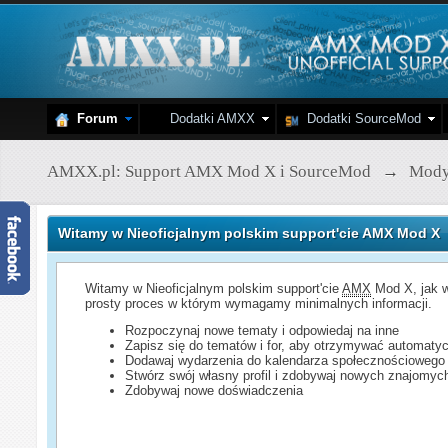
Forum
Dodatki AMXX
Dodatki SourceMod
AMXX.pl: Support AMX Mod X i SourceMod
→
Mod
Witamy w Nieoficjalnym polskim support'cie AMX Mod X
Witamy w Nieoficjalnym polskim support'cie
AMX
Mod X, jak w
prosty proces w którym wymagamy minimalnych informacji.
Rozpoczynaj nowe tematy i odpowiedaj na inne
Zapisz się do tematów i for, aby otrzymywać automatyc
Dodawaj wydarzenia do kalendarza społecznościowego
Stwórz swój własny profil i zdobywaj nowych znajomyc
Zdobywaj nowe doświadczenia