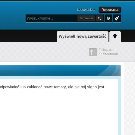
Logowanie »
Rejestracja
Ten temat
Wyświetl nową zawartość
powiadać lub zakładać nowe tematy, ale nie bój się to jest