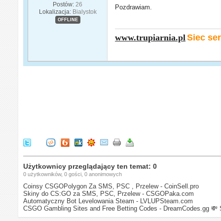
Postów:
26
Pozdrawiam.
Lokalizacja:
Bialystok
OFFLINE
www.trupiarnia.pl
Siec s
Użytkownicy przeglądający ten temat: 0
0 użytkowników, 0 gości, 0 anonimowych
Coinsy CSGOPolygon Za SMS, PSC , Przelew - CoinSell.pro
Skiny do CS:GO za SMS, PSC, Przelew - CSGOPaka.com
Automatyczny Bot Levelowania Steam - LVLUPSteam.com
CSGO Gambling Sites and Free Betting Codes - DreamCodes.gg
💸 