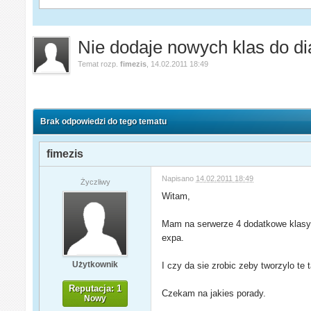
Nie dodaje nowych klas do di
Temat rozp.
fimezis
,
14.02.2011 18:49
Brak odpowiedzi do tego tematu
fimezis
Napisano
14.02.2011 18:49
Życzliwy
Witam,
Mam na serwerze 4 dodatkowe klasy i
expa.
Użytkownik
I czy da sie zrobic zeby tworzylo te 
Reputacja: 1
Czekam na jakies porady.
Nowy