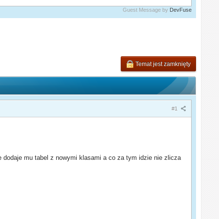
Guest Message by
DevFuse
Temat jest zamknięty
#1
 dodaje mu tabel z nowymi klasami a co za tym idzie nie zlicza