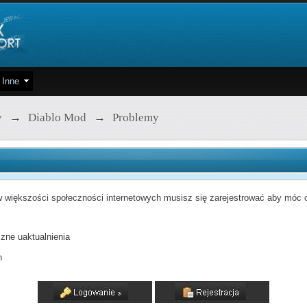
Inne
y
→
Diablo Mod
→
Problemy
 większości społeczności internetowych musisz się zarejestrować aby móc od
zne uaktualnienia
h