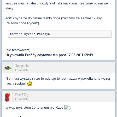
jeszcze musi znaleźć każdy skill jaki ma klasa i też zmienić nazwe
klasy
edit: chyba że do define diablo doda (załóżmy że zamiast klasy
Paladyn chce Rycerz)
(nie testowałem)
Użytkownik
FreZZy
edytował ten post 17.02.2011 09:49
Jagoda
17.02.2011
Nie musi wystarczy ze to edytuje to jest nazwa wyswietlana to wyzej
niech zostawi
FreZZy
17.02.2011
aj waj, myślałem że to enum nie Race