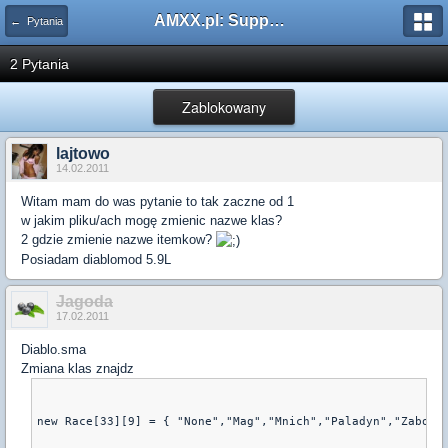
AMXX.pl: Support AMX Mod X i SourceMod
← Pytania
2 Pytania
Zablokowany
lajtowo
14.02.2011
Witam mam do was pytanie to tak zaczne od 1
w jakim pliku/ach mogę zmienic nazwe klas?
2 gdzie zmienie nazwe itemkow?
Posiadam diablomod 5.9L
Jagoda
17.02.2011
Diablo.sma
Zmiana klas znajdz
new Race[33][9] = { "None","Mag","Mnich","Paladyn","Zabojc