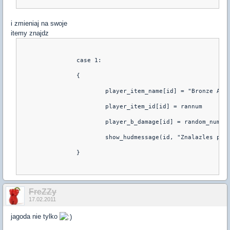
i zmieniaj na swoje
itemy znajdz
		case 1:
		{
			player_item_name[id] = "Bronze Am
			player_item_id[id] = rannum
			player_b_damage[id] = random_num(1
			show_hudmessage(id, "Znalazles p
		}
FreZZy
17.02.2011
jagoda nie tylko