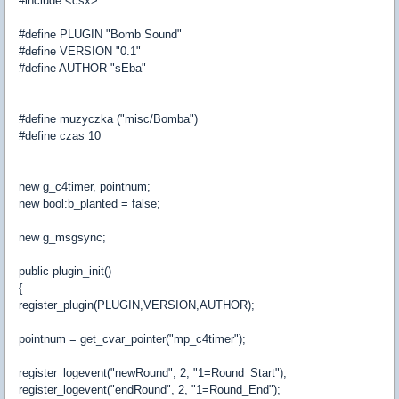
#include <csx>
#define PLUGIN "Bomb Sound"
#define VERSION "0.1"
#define AUTHOR "sEba"
#define muzyczka ("misc/Bomba")
#define czas 10
new g_c4timer, pointnum;
new bool:b_planted = false;
new g_msgsync;
public plugin_init()
{
register_plugin(PLUGIN,VERSION,AUTHOR);
pointnum = get_cvar_pointer("mp_c4timer");
register_logevent("newRound", 2, "1=Round_Start");
register_logevent("endRound", 2, "1=Round_End");