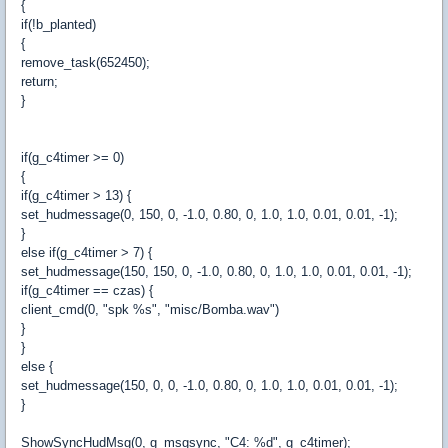
{
if(!b_planted)
{
remove_task(652450);
return;
}
if(g_c4timer >= 0)
{
if(g_c4timer > 13) {
set_hudmessage(0, 150, 0, -1.0, 0.80, 0, 1.0, 1.0, 0.01, 0.01, -1);
}
else if(g_c4timer > 7) {
set_hudmessage(150, 150, 0, -1.0, 0.80, 0, 1.0, 1.0, 0.01, 0.01, -1);
if(g_c4timer == czas) {
client_cmd(0, "spk %s", "misc/Bomba.wav")
}
}
else {
set_hudmessage(150, 0, 0, -1.0, 0.80, 0, 1.0, 1.0, 0.01, 0.01, -1);
}
ShowSyncHudMsg(0, g_msgsync, "C4: %d", g_c4timer);