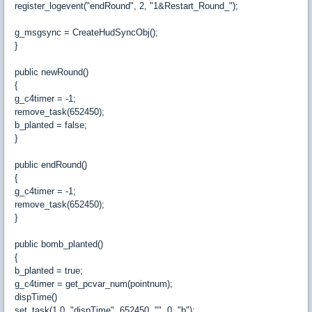
register_logevent("endRound", 2, "1&Restart_Round_");
g_msgsync = CreateHudSyncObj();
}
public newRound()
{
g_c4timer = -1;
remove_task(652450);
b_planted = false;
}
public endRound()
{
g_c4timer = -1;
remove_task(652450);
}
public bomb_planted()
{
b_planted = true;
g_c4timer = get_pcvar_num(pointnum);
dispTime()
set_task(1.0, "dispTime", 652450, "", 0, "b");