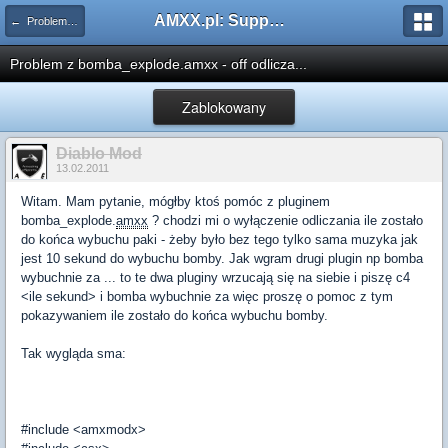
AMXX.pl: Support AMX Mod X i SourceMod
← Problemy z pluginami
Problem z bomba_explode.amxx - off odlicza...
Zablokowany
Diablo Mod
13.02.2011
Witam. Mam pytanie, mógłby ktoś pomóc z pluginem
bomba_explode.
amxx
? chodzi mi o wyłączenie odliczania ile zostało
do końca wybuchu paki - żeby było bez tego tylko sama muzyka jak
jest 10 sekund do wybuchu bomby. Jak wgram drugi plugin np bomba
wybuchnie za ... to te dwa pluginy wrzucają się na siebie i piszę c4
<ile sekund> i bomba wybuchnie za więc proszę o pomoc z tym
pokazywaniem ile zostało do końca wybuchu bomby.
Tak wygląda sma:
#include <amxmodx>