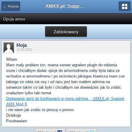
AMXX.pl: Support AMX Mod X i SourceMod
← Pytania
Opcja amxx
Zablokowany
Hoja
12.02.2011
Witam
Mam maly problem tzn. mama serwer wgralem plugin do robienia
ssow i chciałbym dodac opcje do amxmodmenu zeby byla taka ze
wchodze w amxmodmenu i po wcisnieciu jakiegos klawisza mam cos
takiego ze robia sie ssy i od razu jest ban maiłem admina na
serwerze takim co tak było i chciałbym sie dowiedziec jak to zrobic
znalazlem tylko taki temat
Dodawanie opcji do konfiguracji w menu admina . -
AMXX
.pl: Support
AMX
Mod X
i nie wiem jak zrobic to proszę o pomoc
Dziekuje
Pozdrawiam