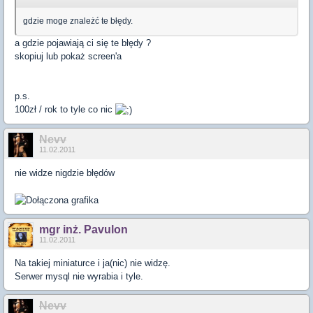
gdzie moge znależć te błędy.
a gdzie pojawiają ci się te błędy ?
skopiuj lub pokaż screen'a
p.s.
100zł / rok to tyle co nic
Nevv
11.02.2011
nie widze nigdzie błędów
mgr inż. Pavulon
11.02.2011
Na takiej miniaturce i ja(nic) nie widzę.
Serwer mysql nie wyrabia i tyle.
Nevv