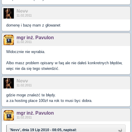
Nevv
11.02.2011
domenę i bazę mam z głowanet
mgr inż. Pavulon
11.02.2011
Widocznie nie wyrabia.
Albo masz problem opisany w faq ale nie dałeś konkretnych błędów,
więc nie da się tego stwierdzić.
Nevv
11.02.2011
gdzie moge znależć te błędy.
a za hosting place 100zł na rok to musi byc dobra.
mgr inż. Pavulon
11.02.2011
'Nevv', dnia 19 Lip 2010 - 08:05, napisał: