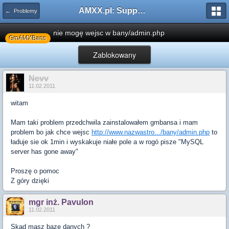
AMXX.pl: Support AMX Mod X i SourceMod
← Problemy
nie mogę wejsc w bany/admin.php
GmAMXBans
Zablokowany
Nevv
11.02.2011
witam
Mam taki problem przedchwila zainstalowałem gmbansa i mam
problem bo jak chce wejsc
http://www.nazwastro.../bany/admin.php
to
ładuje sie ok 1min i wyskakuje niałe pole a w rogó pisze "MySQL
server has gone away"
Proszę o pomoc
Z góry dzięki
mgr inż. Pavulon
11.02.2011
Skąd masz bazę danych ?