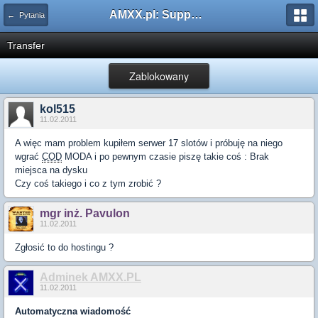
AMXX.pl: Support AMX Mod X i SourceMod
← Pytania
Transfer
Zablokowany
kol515
11.02.2011
A więc mam problem kupiłem serwer 17 slotów i próbuję na niego
wgrać
COD
MODA i po pewnym czasie piszę takie coś : Brak
miejsca na dysku
Czy coś takiego i co z tym zrobić ?
mgr inż. Pavulon
11.02.2011
Zgłosić to do hostingu ?
Adminek AMXX.PL
11.02.2011
Automatyczna wiadomość