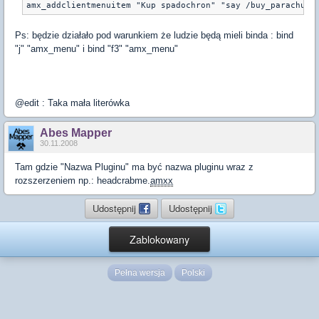
amx_addclientmenuitem "Kup spadochron" "say /buy_parachute
Ps: będzie działało pod warunkiem że ludzie będą mieli binda : bind
"j" "amx_menu" i bind "f3" "amx_menu"
@edit : Taka mała literówka
Abes Mapper
30.11.2008
Tam gdzie "Nazwa Pluginu" ma być nazwa pluginu wraz z
rozszerzeniem np.: headcrabme.
amxx
Udostępnij
Udostępnij
Zablokowany
Pełna wersja
Polski