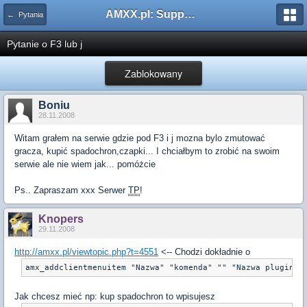
AMXX.pl: Support AMX Mod X i SourceMod
← Pytania
Pytanie o F3 lub j
Zablokowany
Boniu
28.11.2008
Witam grałem na serwie gdzie pod F3 i j mozna bylo zmutować
gracza, kupić spadochron,czapki... I chciałbym to zrobić na swoim
serwie ale nie wiem jak... pomóżcie
Ps.. Zapraszam xxx Serwer
TP
!
Knopers
29.11.2008
http://amxx.pl/viewtopic.php?t=4551
<-- Chodzi dokładnie o
amx_addclientmenuitem "Nazwa" "komenda" "" "Nazwa pluginu"
Jak chcesz mieć np: kup spadochron to wpisujesz